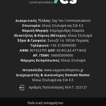
Διακριτικός Τίτλος:
Say Yes Communications
Επωνυμία:
Κλειώ Στυλιαρά και ΣΙΑ Ε.Ε.
Νομική Μορφή:
Ετερόρρυθμη Εταιρεία
Ιδιοκτήτης & Κύριος Μέτοχος:
Κλειώ Στυλιαρά
Έδρα & Γραφεία:
Σκουζέ 14, 18536 Πειραιάς
Τηλέφωνο:
+30 2130990585
ΑΦΜ:
801923795
ΔΟΥ:
ΚΕ.ΦΟ.ΔΕ ΑΤΤΙΚΗΣ
ΑΡ. ΓΕΜΗ:
166005009000
Νόμιμος Εκπρόσωπος:
Κλειώ Στυλιαρά
Ιστοσελίδα:
www.sayyestothepress.gr
Διαχειριστής & Δικαιούχος Domain Name:
Κλειώ Στυλιαρά και ΣΙΑ Ε.Ε.
Αριθμός Πιστοποίησης Μ.Η.Τ. 252127
Πολιτική απορρήτου