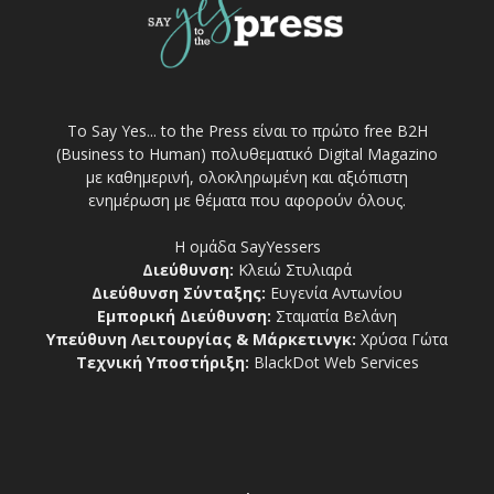
Το Say Yes... to the Press είναι το πρώτο free Β2Η
(Business to Human) πολυθεματικό Digital Magazino
με καθημερινή, ολοκληρωμένη και αξιόπιστη
ενημέρωση με θέματα που αφορούν όλους.
Η ομάδα SayYessers
Διεύθυνση:
Κλειώ Στυλιαρά
Διεύθυνση Σύνταξης:
Ευγενία Αντωνίου
Εμπορική Διεύθυνση:
Σταματία Βελάνη
Υπεύθυνη Λειτουργίας & Μάρκετινγκ:
Χρύσα Γώτα
Τεχνική Υποστήριξη:
BlackDot Web Services