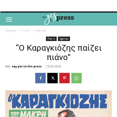
Αρχική
Post it
Agenda
Post it
Agenda
“Ο Καραγκιόζης παίζει
πιάνο”
Από
say yes to the press
-
13/05/2024