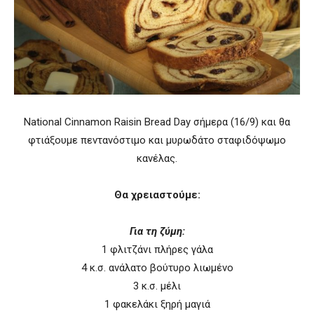
National Cinnamon Raisin Bread Day σήμερα (16/9) και θα
φτιάξουμε πεντανόστιμο και μυρωδάτο σταφιδόψωμο
κανέλας.
Θα χρειαστούμε:
Για τη ζύμη:
1 φλιτζάνι πλήρες γάλα
4 κ.σ. ανάλατο βούτυρο λιωμένο
3 κ.σ. μέλι
1 φακελάκι ξηρή μαγιά