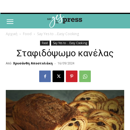
Αρχική
Food
Say Yes to ...Easy Cooking
Food
Say Yes to ...Easy Cooking
Σταφιδόψωμο κανέλας
Από
Χρυσάνθη Αποστολάκη
-
16/09/2024