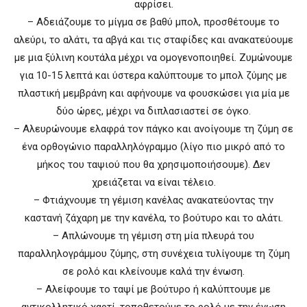
αφρίσει.
– Αδειάζουμε το μίγμα σε βαθύ μπολ, προσθέτουμε το
αλεύρι, το αλάτι, τα αβγά και τις σταφίδες και ανακατεύουμε
με μια ξύλινη κουτάλα μέχρι να ομογενοποιηθεί. Ζυμώνουμε
για 10-15 λεπτά και ύστερα καλύπτουμε το μπολ ζύμης με
πλαστική μεμβράνη και αφήνουμε να φουσκώσει για μία με
δύο ώρες, μέχρι να διπλασιαστεί σε όγκο.
– Αλευρώνουμε ελαφρά τον πάγκο και ανοίγουμε τη ζύμη σε
ένα ορθογώνιο παραλληλόγραμμο (λίγο πιο μικρό από το
μήκος του ταψιού που θα χρησιμοποιήσουμε). Δεν
χρειάζεται να είναι τέλειο.
– Φτιάχνουμε τη γέμιση κανέλας ανακατεύοντας την
καστανή ζάχαρη με την κανέλα, το βούτυρο και το αλάτι.
– Απλώνουμε τη γέμιση στη μία πλευρά του
παραλληλογράμμου ζύμης, στη συνέχεια τυλίγουμε τη ζύμη
σε ρολό και κλείνουμε καλά την ένωση.
– Αλείφουμε το ταψί με βούτυρο ή καλύπτουμε με
αντικολλητικό χαρτί, τοποθετούμε το ρολό με την ένωση