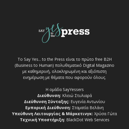
Το Say Yes... to the Press είναι το πρώτο free Β2Η
(Business to Human) πολυθεματικό Digital Magazino
με καθημερινή, ολοκληρωμένη και αξιόπιστη
ενημέρωση με θέματα που αφορούν όλους.
Η ομάδα SayYessers
Διεύθυνση:
Κλειώ Στυλιαρά
Διεύθυνση Σύνταξης:
Ευγενία Αντωνίου
Εμπορική Διεύθυνση:
Σταματία Βελάνη
Υπεύθυνη Λειτουργίας & Μάρκετινγκ:
Χρύσα Γώτα
Τεχνική Υποστήριξη:
BlackDot Web Services