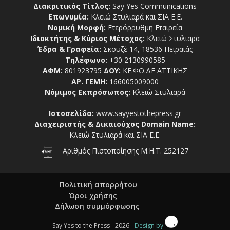
Διακριτικός Τίτλος:
Say Yes Communications
Επωνυμία:
Κλειώ Στυλιαρά και ΣΙΑ Ε.Ε.
Νομική Μορφή:
Ετερόρρυθμη Εταιρεία
Ιδιοκτήτης & Κύριος Μέτοχος:
Κλειώ Στυλιαρά
Έδρα & Γραφεία:
Σκουζέ 14, 18536 Πειραιάς
Τηλέφωνο:
+30 2130990585
ΑΦΜ:
801923795
ΔΟΥ:
ΚΕ.ΦΟ.ΔΕ ΑΤΤΙΚΗΣ
ΑΡ. ΓΕΜΗ:
166005009000
Νόμιμος Εκπρόσωπος:
Κλειώ Στυλιαρά
Ιστοσελίδα:
www.sayyestothepress.gr
Διαχειριστής & Δικαιούχος Domain Name:
Κλειώ Στυλιαρά και ΣΙΑ Ε.Ε.
Αριθμός Πιστοποίησης Μ.Η.Τ. 252127
Πολιτική απορρήτου
Όροι χρήσης
Δήλωση συμμόρφωσης
Say Yes to the Press - 2026 -
Design by