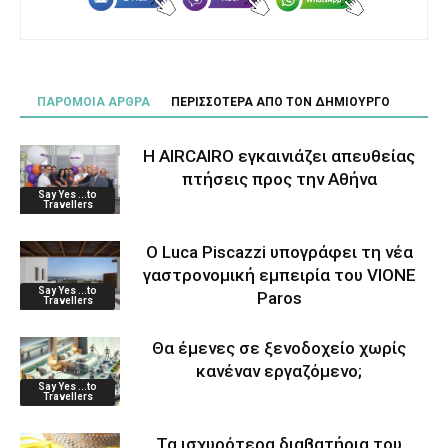
ΠΑΡΟΜΟΙΑ ΑΡΘΡΑ
ΠΕΡΙΣΣΟΤΕΡΑ ΑΠΟ ΤΟΝ ΔΗΜΙΟΥΡΓΟ
Η AIRCAIRO εγκαινιάζει απευθείας
πτήσεις προς την Αθήνα
Say Yes ...to
Travellers
Ο Luca Piscazzi υπογράφει τη νέα
γαστρονομική εμπειρία του VIONE
Say Yes ...to
Paros
Travellers
Θα έμενες σε ξενοδοχείο χωρίς
κανέναν εργαζόμενο;
Say Yes ...to
Travellers
Τα ισχυρότερα διαβατήρια του