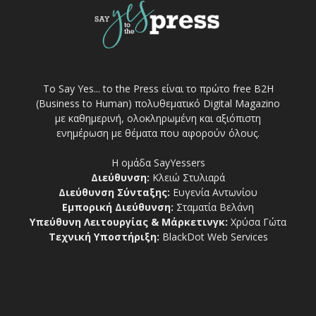
Το Say Yes... to the Press είναι το πρώτο free Β2Η
(Business to Human) πολυθεματικό Digital Magazino
με καθημερινή, ολοκληρωμένη και αξιόπιστη
ενημέρωση με θέματα που αφορούν όλους.
Η ομάδα SayYessers
Διεύθυνση:
Κλειώ Στυλιαρά
Διεύθυνση Σύνταξης:
Ευγενία Αντωνίου
Εμπορική Διεύθυνση:
Σταματία Βελάνη
Υπεύθυνη Λειτουργίας & Μάρκετινγκ:
Χρύσα Γώτα
Τεχνική Υποστήριξη:
BlackDot Web Services