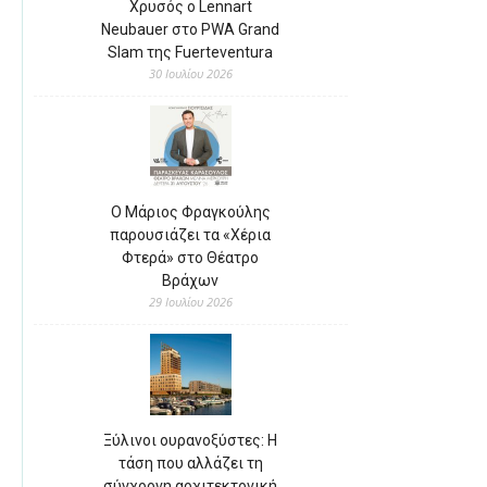
Χρυσός ο Lennart
Neubauer στο PWA Grand
Slam της Fuerteventura
30 Ιουλίου 2026
Ο Μάριος Φραγκούλης
παρουσιάζει τα «Χέρια
Φτερά» στο Θέατρο
Βράχων
29 Ιουλίου 2026
Ξύλινοι ουρανοξύστες: Η
τάση που αλλάζει τη
σύγχρονη αρχιτεκτονική