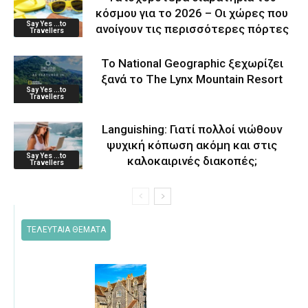
κόσμου για το 2026 – Οι χώρες που
Say Yes ...to
ανοίγουν τις περισσότερες πόρτες
Travellers
Το National Geographic ξεχωρίζει
ξανά το The Lynx Mountain Resort
Say Yes ...to
Travellers
Languishing: Γιατί πολλοί νιώθουν
ψυχική κόπωση ακόμη και στις
Say Yes ...to
καλοκαιρινές διακοπές;
Travellers
ΤΕΛΕΥΤΑΙΑ ΘΕΜΑΤΑ