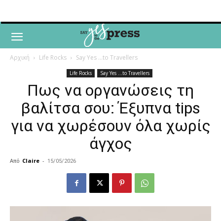
Αρχική
Life Rocks
Say Yes ...to Travellers
Life Rocks
Say Yes ...to Travellers
Πως να οργανώσεις τη
βαλίτσα σου: Έξυπνα tips
για να χωρέσουν όλα χωρίς
άγχος
Από
Claire
-
15/05/2026