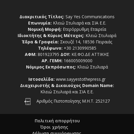
Διακριτικός Τίτλος:
Say Yes Communications
Επωνυμία:
Κλειώ Στυλιαρά και ΣΙΑ Ε.Ε.
Νομική Μορφή:
Ετερόρρυθμη Εταιρεία
Ιδιοκτήτης & Κύριος Μέτοχος:
Κλειώ Στυλιαρά
Έδρα & Γραφεία:
Σκουζέ 14, 18536 Πειραιάς
Τηλέφωνο:
+30 2130990585
ΑΦΜ:
801923795
ΔΟΥ:
ΚΕ.ΦΟ.ΔΕ ΑΤΤΙΚΗΣ
ΑΡ. ΓΕΜΗ:
166005009000
Νόμιμος Εκπρόσωπος:
Κλειώ Στυλιαρά
Ιστοσελίδα:
www.sayyestothepress.gr
Διαχειριστής & Δικαιούχος Domain Name:
Κλειώ Στυλιαρά και ΣΙΑ Ε.Ε.
Αριθμός Πιστοποίησης Μ.Η.Τ. 252127
Πολιτική απορρήτου
Όροι χρήσης
Δήλωση συμμόρφωσης