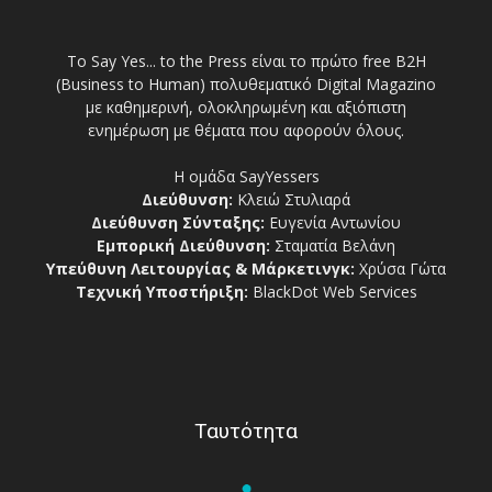
Το Say Yes... to the Press είναι το πρώτο free Β2Η
(Business to Human) πολυθεματικό Digital Magazino
με καθημερινή, ολοκληρωμένη και αξιόπιστη
ενημέρωση με θέματα που αφορούν όλους.
Η ομάδα SayYessers
Διεύθυνση:
Κλειώ Στυλιαρά
Διεύθυνση Σύνταξης:
Ευγενία Αντωνίου
Εμπορική Διεύθυνση:
Σταματία Βελάνη
Υπεύθυνη Λειτουργίας & Μάρκετινγκ:
Χρύσα Γώτα
Τεχνική Υποστήριξη:
BlackDot Web Services
Ταυτότητα