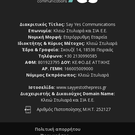
Διακριτικός Τίτλος:
Say Yes Communications
Επωνυμία:
Κλειώ Στυλιαρά και ΣΙΑ Ε.Ε.
Νομική Μορφή:
Ετερόρρυθμη Εταιρεία
Ιδιοκτήτης & Κύριος Μέτοχος:
Κλειώ Στυλιαρά
Έδρα & Γραφεία:
Σκουζέ 14, 18536 Πειραιάς
Τηλέφωνο:
+30 2130990585
ΑΦΜ:
801923795
ΔΟΥ:
ΚΕ.ΦΟ.ΔΕ ΑΤΤΙΚΗΣ
ΑΡ. ΓΕΜΗ:
166005009000
Νόμιμος Εκπρόσωπος:
Κλειώ Στυλιαρά
Ιστοσελίδα:
www.sayyestothepress.gr
Διαχειριστής & Δικαιούχος Domain Name:
Κλειώ Στυλιαρά και ΣΙΑ Ε.Ε.
Αριθμός Πιστοποίησης Μ.Η.Τ. 252127
Πολιτική απορρήτου