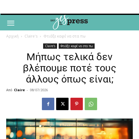
Αρχική
Claire's
Φτιάξε καφέ να στα πω
Claire's
Φτιάξε καφέ να στα πω
Μήπως τελικά δεν
βλέπουμε ποτέ τους
άλλους όπως είναι;
Από
Claire
-
08/07/2026