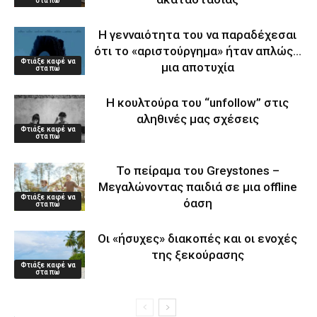
στα πω
Η γενναιότητα του να παραδέχεσαι
ότι το «αριστούργημα» ήταν απλώς…
Φτιάξε καφέ να
μια αποτυχία
στα πω
Η κουλτούρα του “unfollow” στις
αληθινές μας σχέσεις
Φτιάξε καφέ να
στα πω
Το πείραμα του Greystones –
Μεγαλώνοντας παιδιά σε μια offline
Φτιάξε καφέ να
όαση
στα πω
Οι «ήσυχες» διακοπές και οι ενοχές
της ξεκούρασης
Φτιάξε καφέ να
στα πω