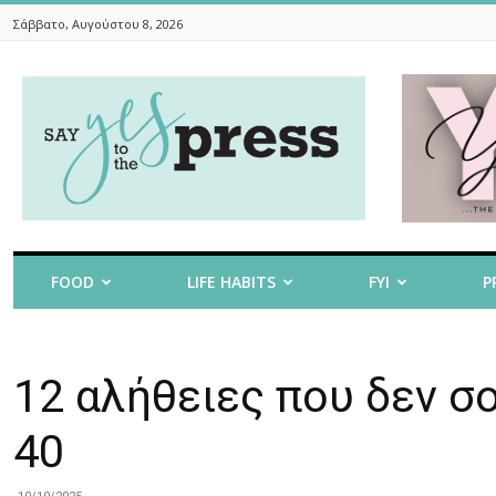
Σάββατο, Αυγούστου 8, 2026
Say
Yes
To
The
Press
FOOD
LIFE HABITS
FYI
P
12 αλήθειες που δεν σο
40