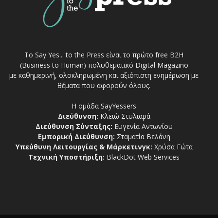
Το Say Yes... to the Press είναι το πρώτο free Β2Η
(Business to Human) πολυθεματικό Digital Magazino
με καθημερινή, ολοκληρωμένη και αξιόπιστη ενημέρωση με
θέματα που αφορούν όλους.
Η ομάδα SayYessers
Διεύθυνση:
Κλειώ Στυλιαρά
Διεύθυνση Σύνταξης:
Ευγενία Αντωνίου
Εμπορική Διεύθυνση:
Σταματία Βελάνη
Υπεύθυνη Λειτουργίας & Μάρκετινγκ:
Χρύσα Γώτα
Τεχνική Υποστήριξη:
BlackDot Web Services