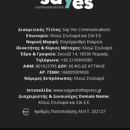
Διακριτικός Τίτλος:
Say Yes Communications
Επωνυμία:
Κλειώ Στυλιαρά και ΣΙΑ Ε.Ε.
Νομική Μορφή:
Ετερόρρυθμη Εταιρεία
Ιδιοκτήτης & Κύριος Μέτοχος:
Κλειώ Στυλιαρά
Έδρα & Γραφεία:
Σκουζέ 14, 18536 Πειραιάς
Τηλέφωνο:
+30 2130990585
ΑΦΜ:
801923795
ΔΟΥ:
ΚΕ.ΦΟ.ΔΕ ΑΤΤΙΚΗΣ
ΑΡ. ΓΕΜΗ:
166005009000
Νόμιμος Εκπρόσωπος:
Κλειώ Στυλιαρά
Ιστοσελίδα:
www.sayyestothepress.gr
Διαχειριστής & Δικαιούχος Domain Name:
Κλειώ Στυλιαρά και ΣΙΑ Ε.Ε.
Αριθμός Πιστοποίησης Μ.Η.Τ. 252127