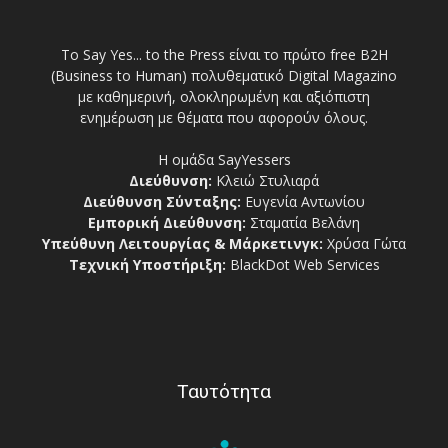
Το Say Yes... to the Press είναι το πρώτο free Β2Η
(Business to Human) πολυθεματικό Digital Magazino
με καθημερινή, ολοκληρωμένη και αξιόπιστη
ενημέρωση με θέματα που αφορούν όλους.
Η ομάδα SayYessers
Διεύθυνση:
Κλειώ Στυλιαρά
Διεύθυνση Σύνταξης:
Ευγενία Αντωνίου
Εμπορική Διεύθυνση:
Σταματία Βελάνη
Υπεύθυνη Λειτουργίας & Μάρκετινγκ:
Χρύσα Γώτα
Τεχνική Υποστήριξη:
BlackDot Web Services
Ταυτότητα