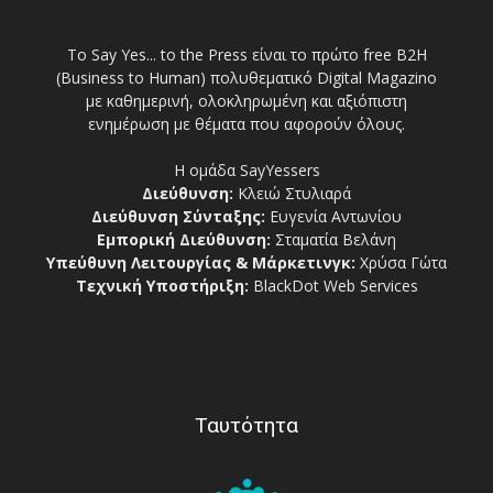
Το Say Yes... to the Press είναι το πρώτο free Β2Η
(Business to Human) πολυθεματικό Digital Magazino
με καθημερινή, ολοκληρωμένη και αξιόπιστη
ενημέρωση με θέματα που αφορούν όλους.
Η ομάδα SayYessers
Διεύθυνση:
Κλειώ Στυλιαρά
Διεύθυνση Σύνταξης:
Ευγενία Αντωνίου
Εμπορική Διεύθυνση:
Σταματία Βελάνη
Υπεύθυνη Λειτουργίας & Μάρκετινγκ:
Χρύσα Γώτα
Τεχνική Υποστήριξη:
BlackDot Web Services
Ταυτότητα