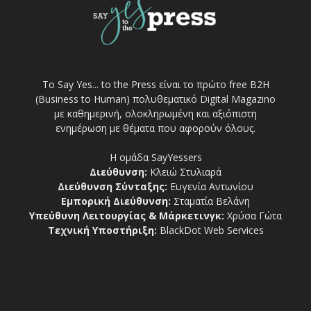
Το Say Yes... to the Press είναι το πρώτο free Β2Η
(Business to Human) πολυθεματικό Digital Magazino
με καθημερινή, ολοκληρωμένη και αξιόπιστη
ενημέρωση με θέματα που αφορούν όλους.
Η ομάδα SayYessers
Διεύθυνση:
Κλειώ Στυλιαρά
Διεύθυνση Σύνταξης:
Ευγενία Αντωνίου
Εμπορική Διεύθυνση:
Σταματία Βελάνη
Υπεύθυνη Λειτουργίας & Μάρκετινγκ:
Χρύσα Γώτα
Τεχνική Υποστήριξη:
BlackDot Web Services