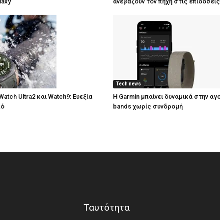
laxy
ανεβάζουν τον πήχη στις επιδόσεις
Tech news
atch Ultra2 και Watch9: Ευεξία
Η Garmin μπαίνει δυναμικά στην αγ
πό
bands χωρίς συνδρομή
Ταυτότητα