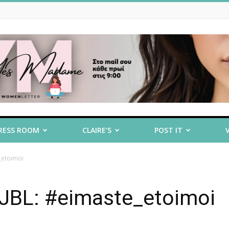
RESS ROOM
CLAIRE’S
POST IT
_etoimoi
 JBL: #eimaste_etoimoi