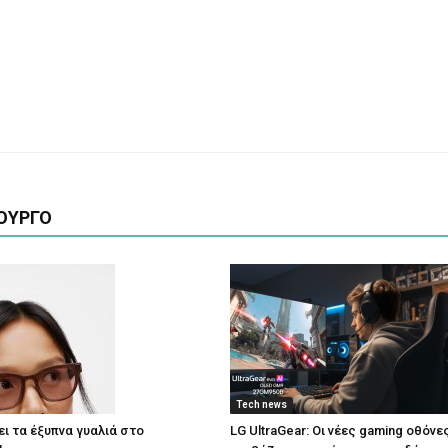
ΟΥΡΓΟ
Tech news
ι τα έξυπνα γυαλιά στο
LG UltraGear: Οι νέες gaming οθόνε