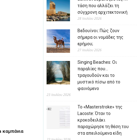
τάση που αλλάζει τη
σύγχρονη αρχιτεκτονική
28 Ιουλίου 2026
Βεδουίνοι: Πώς ζουν
σήμερα οι νομάδες της
ερήμου;
27 Ιουλίου 2026
Singing Beaches: Οι
παραλίες που…
τραγουδούν και το
μυστικό πίσω από το
φαινόμενο
23 Ιουλίου 2026
Το «Masterstroke» της
Lacoste: Όταν το
κροκοδειλάκι
παραχώρησε τη θέση του
a καμπάνια
στα απειλούμενα είδη
23 Ιουλίου 2026