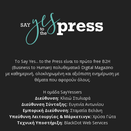
Το Say Yes... to the Press είναι το πρώτο free Β2Η
(Business to Human) πολυθεματικό Digital Magazino
με καθημερινή, ολοκληρωμένη και αξιόπιστη ενημέρωση με
θέματα που αφορούν όλους.
Η ομάδα SayYessers
Διεύθυνση:
Κλειώ Στυλιαρά
Διεύθυνση Σύνταξης:
Ευγενία Αντωνίου
Εμπορική Διεύθυνση:
Σταματία Βελάνη
Υπεύθυνη Λειτουργίας & Μάρκετινγκ:
Χρύσα Γώτα
Τεχνική Υποστήριξη:
BlackDot Web Services