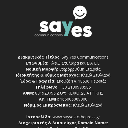
Διακριτικός Τίτλος:
Say Yes Communications
Επωνυμία:
Κλειώ Στυλιαρά και ΣΙΑ Ε.Ε.
Νομική Μορφή:
Ετερόρρυθμη Εταιρεία
Ιδιοκτήτης & Κύριος Μέτοχος:
Κλειώ Στυλιαρά
Έδρα & Γραφεία:
Σκουζέ 14, 18536 Πειραιάς
Τηλέφωνο:
+30 2130990585
ΑΦΜ:
801923795
ΔΟΥ:
ΚΕ.ΦΟ.ΔΕ ΑΤΤΙΚΗΣ
ΑΡ. ΓΕΜΗ:
166005009000
Νόμιμος Εκπρόσωπος:
Κλειώ Στυλιαρά
Ιστοσελίδα:
www.sayyestothepress.gr
Διαχειριστής & Δικαιούχος Domain Name: