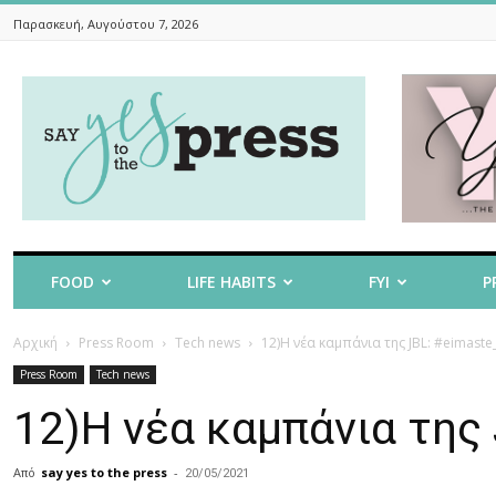
Παρασκευή, Αυγούστου 7, 2026
Say
Yes
To
The
Press
FOOD
LIFE HABITS
FYI
P
Αρχική
Press Room
Tech news
12)Η νέα καμπάνια της JBL: #eimaste
Press Room
Tech news
12)Η νέα καμπάνια της
Από
say yes to the press
-
20/05/2021