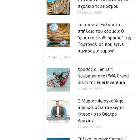
σχολείο του κόσμου
31 Ιουλίου 2026
Το πιο viral θαλάσσιο
σπήλαιο του κόσμου: Ο
“φυσικός καθεδρικός” της
Πορτογαλίας που έγινε
παγκόσμια εμμονή
31 Ιουλίου 2026
Χρυσός ο Lennart
Neubauer στο PWA Grand
Slam της Fuerteventura
30 Ιουλίου 2026
Ο Μάριος Φραγκούλης
παρουσιάζει τα «Χέρια
Φτερά» στο Θέατρο
Βράχων
29 Ιουλίου 2026
Ξύλινοι ουρανοξύστες: Η