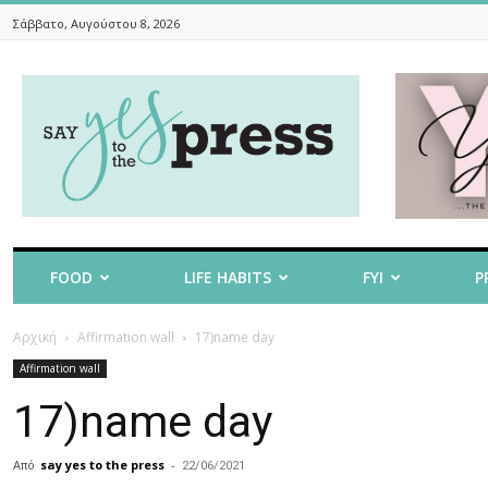
Σάββατο, Αυγούστου 8, 2026
Say
Yes
To
The
Press
FOOD
LIFE HABITS
FYI
P
Αρχική
Affirmation wall
17)name day
Affirmation wall
17)name day
Από
say yes to the press
-
22/06/2021