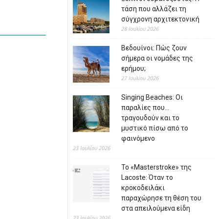
τάση που αλλάζει τη
σύγχρονη αρχιτεκτονική
28 Ιουλίου 2026
Βεδουίνοι: Πώς ζουν
σήμερα οι νομάδες της
ερήμου;
27 Ιουλίου 2026
Singing Beaches: Οι
παραλίες που…
τραγουδούν και το
μυστικό πίσω από το
φαινόμενο
23 Ιουλίου 2026
Το «Masterstroke» της
Lacoste: Όταν το
κροκοδειλάκι
παραχώρησε τη θέση του
στα απειλούμενα είδη
23 Ιουλίου 2026