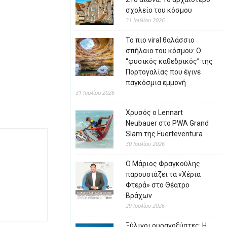
σχολείο του κόσμου
31 Ιουλίου 2026
Το πιο viral θαλάσσιο
σπήλαιο του κόσμου: Ο
“φυσικός καθεδρικός” της
Πορτογαλίας που έγινε
παγκόσμια εμμονή
31 Ιουλίου 2026
Χρυσός ο Lennart
Neubauer στο PWA Grand
Slam της Fuerteventura
30 Ιουλίου 2026
Ο Μάριος Φραγκούλης
παρουσιάζει τα «Χέρια
Φτερά» στο Θέατρο
Βράχων
29 Ιουλίου 2026
Ξύλινοι ουρανοξύστες: Η