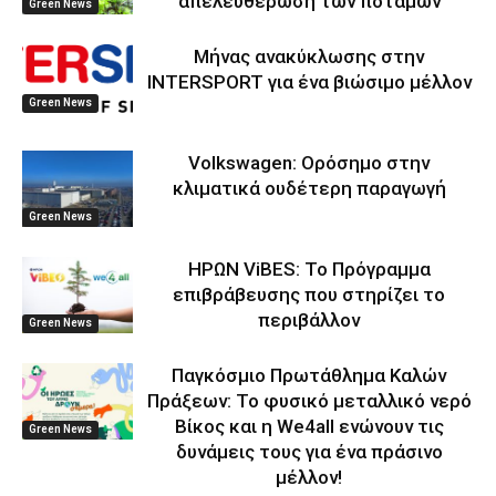
απελευθέρωση των ποταμών
Green News
Μήνας ανακύκλωσης στην
INTERSPORT για ένα βιώσιμο μέλλον
Green News
Volkswagen: Ορόσημο στην
κλιματικά ουδέτερη παραγωγή
Green News
ΗΡΩΝ ViBES: Το Πρόγραμμα
επιβράβευσης που στηρίζει το
περιβάλλον
Green News
Παγκόσμιο Πρωτάθλημα Καλών
Πράξεων: Το φυσικό μεταλλικό νερό
Βίκος και η We4all ενώνουν τις
Green News
δυνάμεις τους για ένα πράσινο
μέλλον!