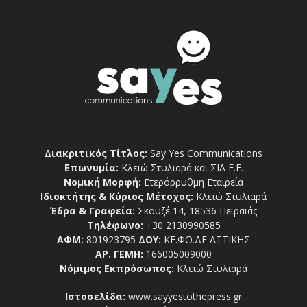
Διακριτικός Τίτλος:
Say Yes Communications
Επωνυμία:
Κλειώ Στυλιαρά και ΣΙΑ Ε.Ε.
Νομική Μορφή:
Ετερόρρυθμη Εταιρεία
Ιδιοκτήτης & Κύριος Μέτοχος:
Κλειώ Στυλιαρά
Έδρα & Γραφεία:
Σκουζέ 14, 18536 Πειραιάς
Τηλέφωνο:
+30 2130990585
ΑΦΜ:
801923795
ΔΟΥ:
ΚΕ.ΦΟ.ΔΕ ΑΤΤΙΚΗΣ
ΑΡ. ΓΕΜΗ:
166005009000
Νόμιμος Εκπρόσωπος:
Κλειώ Στυλιαρά
Ιστοσελίδα:
www.sayyestothepress.gr