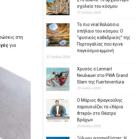
σχολείο του κόσμου
31 Ιουλίου 2026
Το πιο viral θαλάσσιο
.
σπήλαιο του κόσμου: Ο
πτώσεις στη
“φυσικός καθεδρικός” της
Πορτογαλίας που έγινε
αγές
για
παγκόσμια εμμονή
31 Ιουλίου 2026
Χρυσός ο Lennart
Neubauer στο PWA Grand
Slam της Fuerteventura
30 Ιουλίου 2026
Ο Μάριος Φραγκούλης
παρουσιάζει τα «Χέρια
Φτερά» στο Θέατρο
Βράχων
29 Ιουλίου 2026
Ξύλινοι ουρανοξύστες: Η