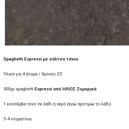
Spaghetti Espressi με σάλτσα τόνου
Υλικά για 4 άτομα / Χρόνος 25′
500γρ spaghetti
Espressi από ΗΛΙΟΣ Ζυμαρικά
1 κονσέρβα τόνο σε λάδι ή νερό (εγώ προτιμώ το λάδι)
3-4 ντοματίνια