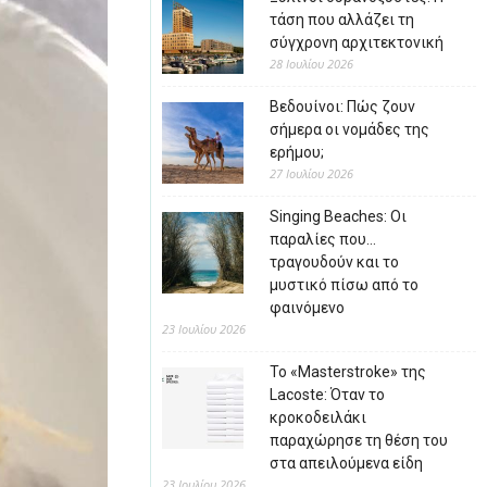
τάση που αλλάζει τη
σύγχρονη αρχιτεκτονική
28 Ιουλίου 2026
Βεδουίνοι: Πώς ζουν
σήμερα οι νομάδες της
ερήμου;
27 Ιουλίου 2026
Singing Beaches: Οι
παραλίες που…
τραγουδούν και το
μυστικό πίσω από το
φαινόμενο
23 Ιουλίου 2026
Το «Masterstroke» της
Lacoste: Όταν το
κροκοδειλάκι
παραχώρησε τη θέση του
στα απειλούμενα είδη
23 Ιουλίου 2026