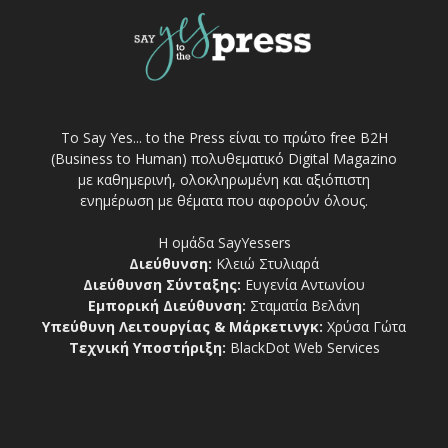
Το Say Yes... to the Press είναι το πρώτο free Β2Η
(Business to Human) πολυθεματικό Digital Magazino
με καθημερινή, ολοκληρωμένη και αξιόπιστη
ενημέρωση με θέματα που αφορούν όλους.
Η ομάδα SayYessers
Διεύθυνση:
Κλειώ Στυλιαρά
Διεύθυνση Σύνταξης:
Ευγενία Αντωνίου
Εμπορική Διεύθυνση:
Σταματία Βελάνη
Υπεύθυνη Λειτουργίας & Μάρκετινγκ:
Χρύσα Γώτα
Τεχνική Υποστήριξη:
BlackDot Web Services