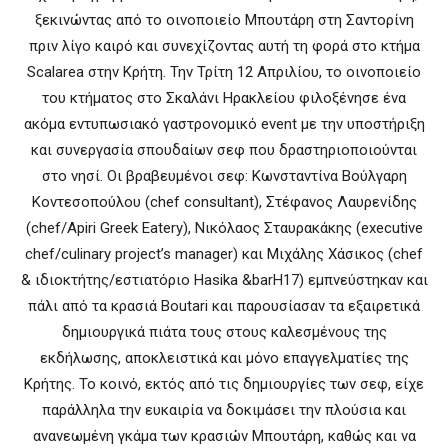
ξεκινώντας από το οινοποιείο Μπουτάρη στη Σαντορίνη
πριν λίγο καιρό και συνεχίζοντας αυτή τη φορά στο κτήμα
Scalarea στην Κρήτη. Την Τρίτη 12 Απριλίου, το οινοποιείο
του κτήματος στο Σκαλάνι Ηρακλείου φιλοξένησε ένα
ακόμα εντυπωσιακό γαστρονομικό event με την υποστήριξη
και συνεργασία σπουδαίων σεφ που δραστηριοποιούνται
στο νησί. Οι βραβευμένοι σεφ: Κωνσταντίνα Βούλγαρη
Κοντεσοπούλου (chef consultant), Στέφανος Λαυρενίδης
(chef/Apiri Greek Eatery), Νικόλαος Σταυρακάκης (executive
chef/culinary project’s manager) και Μιχάλης Χάσικος (chef
& ιδιοκτήτης/εστιατόριο Hasika &barH17) εμπνεύστηκαν και
πάλι από τα κρασιά Boutari και παρουσίασαν τα εξαιρετικά
δημιουργικά πιάτα τους στους καλεσμένους της
εκδήλωσης, αποκλειστικά και μόνο επαγγελματίες της
Κρήτης. Το κοινό, εκτός από τις δημιουργίες των σεφ, είχε
παράλληλα την ευκαιρία να δοκιμάσει την πλούσια και
ανανεωμένη γκάμα των κρασιών Μπουτάρη, καθώς και να