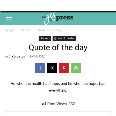
Αρχική
Stickers
Quote of the day
Stickers
Quote of the day
Quote of the day
Από
Χριστίνα
-
19/05/2022
He who has health has hope; and he who has hope, has
everything.
Post Views:
332