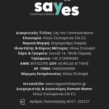
Διακριτικός Τίτλος:
Say Yes Communications
Επωνυμία:
Κλειώ Στυλιαρά και ΣΙΑ Ε.Ε.
Νομική Μορφή:
Ετερόρρυθμη Εταιρεία
Ιδιοκτήτης & Κύριος Μέτοχος:
Κλειώ Στυλιαρά
Έδρα & Γραφεία:
Σκουζέ 14, 18536 Πειραιάς
Τηλέφωνο:
+30 2130990585
ΑΦΜ:
801923795
ΔΟΥ:
ΚΕ.ΦΟ.ΔΕ ΑΤΤΙΚΗΣ
ΑΡ. ΓΕΜΗ:
166005009000
Νόμιμος Εκπρόσωπος:
Κλειώ Στυλιαρά
Ιστοσελίδα:
www.sayyestothepress.gr
Διαχειριστής & Δικαιούχος Domain Name:
Κλειώ Στυλιαρά και ΣΙΑ Ε.Ε.
Αριθμός Πιστοποίησης Μ.Η.Τ. 252127