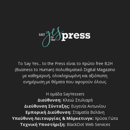
Το Say Yes... to the Press είναι το πρώτο free Β2Η
(Business to Human) πολυθεματικό Digital Magazino
με καθημερινή, ολοκληρωμένη και αξιόπιστη
ενημέρωση με θέματα που αφορούν όλους.
Η ομάδα SayYessers
Διεύθυνση:
Κλειώ Στυλιαρά
Διεύθυνση Σύνταξης:
Ευγενία Αντωνίου
Εμπορική Διεύθυνση:
Σταματία Βελάνη
Υπεύθυνη Λειτουργίας & Μάρκετινγκ:
Χρύσα Γώτα
Τεχνική Υποστήριξη:
BlackDot Web Services