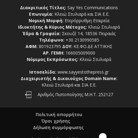
Διακριτικός Τίτλος:
Say Yes Communications
Επωνυμία:
Κλειώ Στυλιαρά και ΣΙΑ Ε.Ε.
Νομική Μορφή:
Ετερόρρυθμη Εταιρεία
Ιδιοκτήτης & Κύριος Μέτοχος:
Κλειώ Στυλιαρά
Έδρα & Γραφεία:
Σκουζέ 14, 18536 Πειραιάς
Τηλέφωνο:
+30 2130990585
ΑΦΜ:
801923795
ΔΟΥ:
ΚΕ.ΦΟ.ΔΕ ΑΤΤΙΚΗΣ
ΑΡ. ΓΕΜΗ:
166005009000
Νόμιμος Εκπρόσωπος:
Κλειώ Στυλιαρά
Ιστοσελίδα:
www.sayyestothepress.gr
Διαχειριστής & Δικαιούχος Domain Name:
Κλειώ Στυλιαρά και ΣΙΑ Ε.Ε.
Αριθμός Πιστοποίησης Μ.Η.Τ. 252127
Πολιτική απορρήτου
Όροι χρήσης
Δήλωση συμμόρφωσης