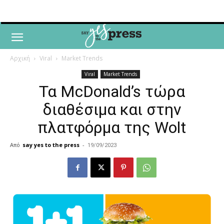
Αρχική
Viral
Market Trends
Viral
Market Trends
Τα McDonald’s τώρα
διαθέσιμα και στην
πλατφόρμα της Wolt
Από
say yes to the press
-
19/09/2023