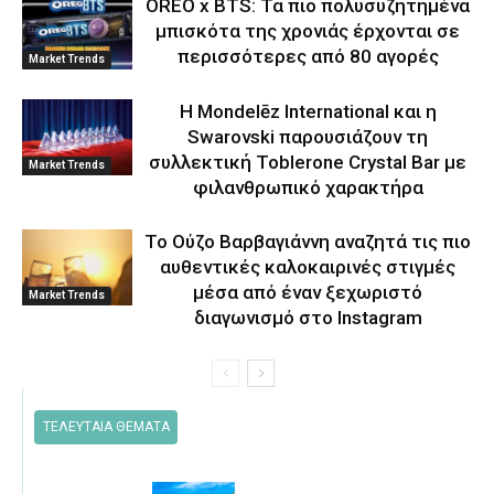
OREO x BTS: Τα πιο πολυσυζητημένα
μπισκότα της χρονιάς έρχονται σε
περισσότερες από 80 αγορές
Market Trends
Η Mondelēz International και η
Swarovski παρουσιάζουν τη
συλλεκτική Toblerone Crystal Bar με
Market Trends
φιλανθρωπικό χαρακτήρα
Το Ούζο Βαρβαγιάννη αναζητά τις πιο
αυθεντικές καλοκαιρινές στιγμές
μέσα από έναν ξεχωριστό
Market Trends
διαγωνισμό στο Instagram
ΤΕΛΕΥΤΑΙΑ ΘΕΜΑΤΑ