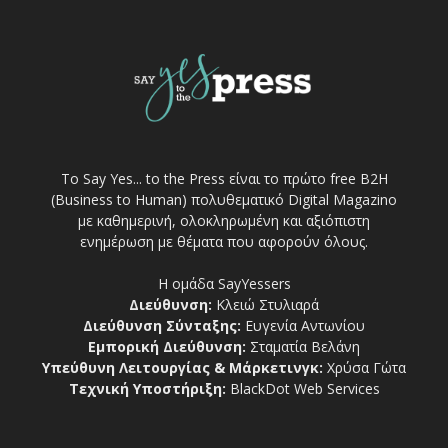
Το Say Yes... to the Press είναι το πρώτο free Β2Η
(Business to Human) πολυθεματικό Digital Magazino
με καθημερινή, ολοκληρωμένη και αξιόπιστη
ενημέρωση με θέματα που αφορούν όλους.
Η ομάδα SayYessers
Διεύθυνση:
Κλειώ Στυλιαρά
Διεύθυνση Σύνταξης:
Ευγενία Αντωνίου
Εμπορική Διεύθυνση:
Σταματία Βελάνη
Υπεύθυνη Λειτουργίας & Μάρκετινγκ:
Χρύσα Γώτα
Τεχνική Υποστήριξη:
BlackDot Web Services