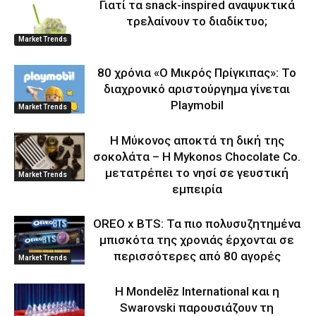
Γιατί τα snack-inspired αναψυκτικά
τρελαίνουν το διαδίκτυο;
Market Trends
80 χρόνια «Ο Μικρός Πρίγκιπας»: Το
διαχρονικό αριστούργημα γίνεται
Playmobil
Market Trends
Η Μύκονος αποκτά τη δική της
σοκολάτα – Η Mykonos Chocolate Co.
μετατρέπει το νησί σε γευστική
Market Trends
εμπειρία
OREO x BTS: Τα πιο πολυσυζητημένα
μπισκότα της χρονιάς έρχονται σε
περισσότερες από 80 αγορές
Market Trends
Η Mondelēz International και η
Swarovski παρουσιάζουν τη