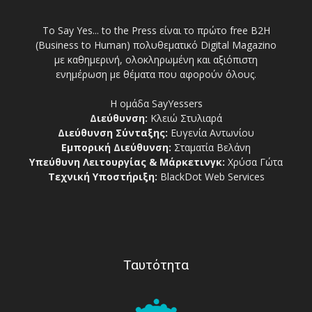
Το Say Yes... to the Press είναι το πρώτο free Β2Η
(Business to Human) πολυθεματικό Digital Magazino
με καθημερινή, ολοκληρωμένη και αξιόπιστη
ενημέρωση με θέματα που αφορούν όλους.
Η ομάδα SayYessers
Διεύθυνση:
Κλειώ Στυλιαρά
Διεύθυνση Σύνταξης:
Ευγενία Αντωνίου
Εμπορική Διεύθυνση:
Σταματία Βελάνη
Υπεύθυνη Λειτουργίας & Μάρκετινγκ:
Χρύσα Γώτα
Τεχνική Υποστήριξη:
BlackDot Web Services
Ταυτότητα