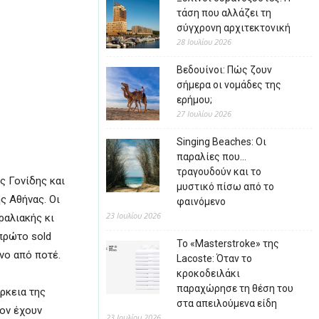
τάση που αλλάζει τη
σύγχρονη αρχιτεκτονική
28 Ιουλίου 2026
Βεδουίνοι: Πώς ζουν
σήμερα οι νομάδες της
ερήμου;
27 Ιουλίου 2026
Singing Beaches: Οι
παραλίες που…
τραγουδούν και το
ς Γονίδης και
μυστικό πίσω από το
ς Αθήνας. Οι
φαινόμενο
23 Ιουλίου 2026
ραλιακής κι
πρώτο sold
Το «Masterstroke» της
ένο από ποτέ.
Lacoste: Όταν το
κροκοδειλάκι
παραχώρησε τη θέση του
ρκεια της
στα απειλούμενα είδη
τον έχουν
23 Ιουλίου 2026