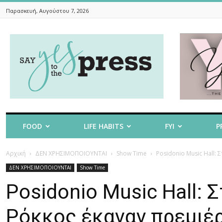
Παρασκευή, Αυγούστου 7, 2026
Say
Yes
To
The
Press
FOOD
LIFE HABITS
FYI
P
Αρχική
ΔΕΝ ΧΡΗΣΙΜΟΠΟΙΟΥΝΤΑΙ
Show Time
Posidonio Music Hall: 
ΔΕΝ ΧΡΗΣΙΜΟΠΟΙΟΥΝΤΑΙ
Show Time
Posidonio Music Hall: 
Ρόκκος έκαναν πρεμιέρ