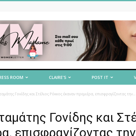
RESS ROOM
CLAIRE’S
POST IT
Σταμάτης Γονίδης και Στέλιος Ρόκκος έκαναν πρεμιέρα, επισφραγίζοντας την...
Σταμάτης Γονίδης και Στ
α, επισφραγίζοντας την