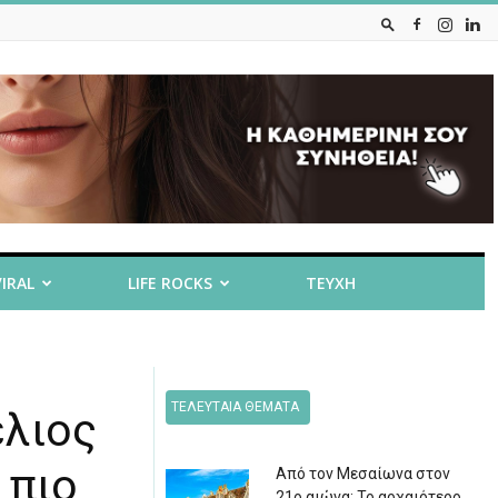
VIRAL
LIFE ROCKS
ΤΕΥΧΗ
ΤΕΛΕΥΤΑΙΑ ΘΕΜΑΤΑ
έλιος
 πιο
Από τον Μεσαίωνα στον
21ο αιώνα: Το αρχαιότερο