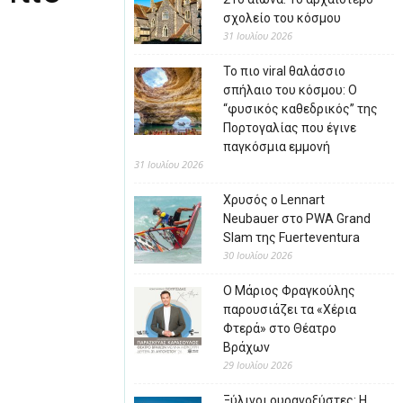
σχολείο του κόσμου
31 Ιουλίου 2026
Το πιο viral θαλάσσιο
σπήλαιο του κόσμου: Ο
“φυσικός καθεδρικός” της
Πορτογαλίας που έγινε
παγκόσμια εμμονή
31 Ιουλίου 2026
Χρυσός ο Lennart
Neubauer στο PWA Grand
Slam της Fuerteventura
30 Ιουλίου 2026
Ο Μάριος Φραγκούλης
παρουσιάζει τα «Χέρια
Φτερά» στο Θέατρο
Βράχων
29 Ιουλίου 2026
Ξύλινοι ουρανοξύστες: Η