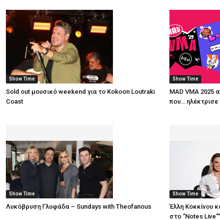
Show Time
Show Time
Sold out μουσικό weekend για το Kokoon Loutraki
MAD VMA 2025 απ
Coast
που… ηλέκτρισε 
Show Time
Show Time
Λυκόβρυση Γλυφάδα – Sundays with Theofanous
Έλλη Κοκκίνου 
στο “Notes Live”