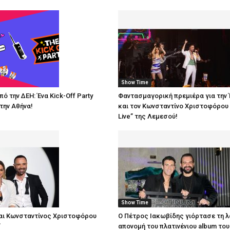
Show Time
ό την ΔΕΗ: Ένα Kick-Off Party
Φαντασμαγορική πρεμιέρα για την 
την Αθήνα!
και τον Κωνσταντίνο Χριστοφόρου 
Live” της Λεμεσού!
Show Time
και Κωνσταντίνος Χριστοφόρου
O Πέτρος Ιακωβίδης γιόρτασε τη 
”
απονομή του πλατινένιου album του