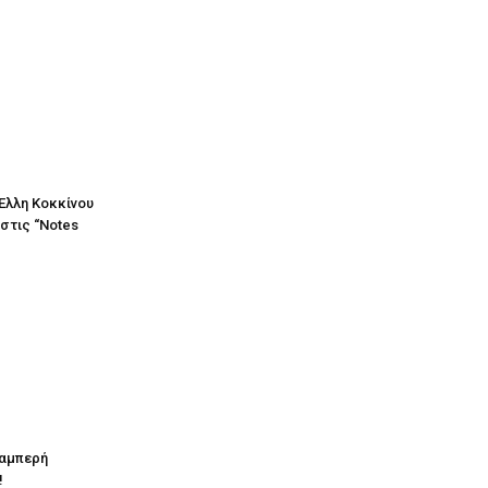
Έλλη Κοκκίνου
στις “Notes
λαμπερή
!