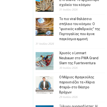
σχολείο του κόσμου
31 Ιουλίου 2026
Το πιο viral θαλάσσιο
σπήλαιο του κόσμου: Ο
“φυσικός καθεδρικός” της
Πορτογαλίας που έγινε
παγκόσμια εμμονή
31 Ιουλίου 2026
Χρυσός ο Lennart
Neubauer στο PWA Grand
Slam της Fuerteventura
30 Ιουλίου 2026
Ο Μάριος Φραγκούλης
παρουσιάζει τα «Χέρια
Φτερά» στο Θέατρο
Βράχων
29 Ιουλίου 2026
Ξύλινοι ουρανοξύστες: Η