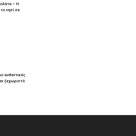
κολάτα – Η
το νησί σε
ιο αυθεντικές
ναν ξεχωριστό