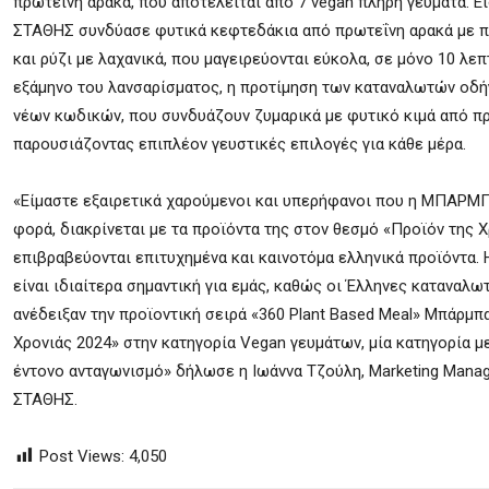
πρωτεΐνη αρακά, που αποτελείται από 7 vegan πλήρη γεύματα. 
ΣΤΑΘΗΣ συνδύασε φυτικά κεφτεδάκια από πρωτεΐνη αρακά με π
και ρύζι με λαχανικά, που μαγειρεύονται εύκολα, σε μόνο 10 λε
εξάμηνο του λανσαρίσματος, η προτίμηση των καταναλωτών οδ
νέων κωδικών, που συνδυάζουν ζυμαρικά με φυτικό κιμά από πρ
παρουσιάζοντας επιπλέον γευστικές επιλογές για κάθε μέρα.
«Είμαστε εξαιρετικά χαρούμενοι και υπερήφανοι που η ΜΠΑΡΜΠ
φορά, διακρίνεται με τα προϊόντα της στον θεσμό «Προϊόν της 
επιβραβεύονται επιτυχημένα και καινοτόμα ελληνικά προϊόντα. 
είναι ιδιαίτερα σημαντική για εμάς, καθώς οι Έλληνες καταναλω
ανέδειξαν την προϊοντική σειρά «360 Plant Based Meal» Μπάρμπ
Χρονιάς 2024» στην κατηγορία Vegan γευμάτων, μία κατηγορία με
έντονο ανταγωνισμό» δήλωσε η Ιωάννα Τζούλη, Marketing Man
ΣΤΑΘΗΣ.
Post Views:
4,050