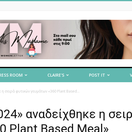
RESS ROOM
CLAIRE’S
POST IT
 η σειρά φυτικών γευμάτων «360 Plant Based...
024» αναδείχθηκε η σει
 Plant Based Meal»