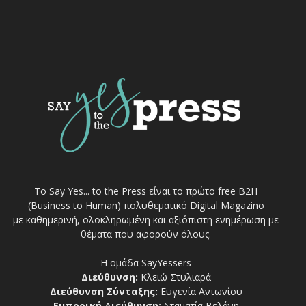
Το Say Yes... to the Press είναι το πρώτο free Β2Η
(Business to Human) πολυθεματικό Digital Magazino
με καθημερινή, ολοκληρωμένη και αξιόπιστη ενημέρωση με
θέματα που αφορούν όλους.
Η ομάδα SayYessers
Διεύθυνση:
Κλειώ Στυλιαρά
Διεύθυνση Σύνταξης:
Ευγενία Αντωνίου
Εμπορική Διεύθυνση:
Σταματία Βελάνη