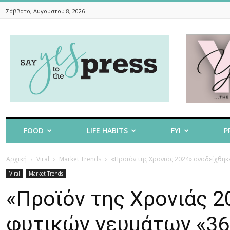
Σάββατο, Αυγούστου 8, 2026
Say
Yes
To
The
Press
FOOD
LIFE HABITS
FYI
P
Αρχική
Viral
Market Trends
«Προϊόν της Χρονιάς 2024» αναδείχθηκε
Viral
Market Trends
«Προϊόν της Χρονιάς 2
φυτικών γευμάτων «360