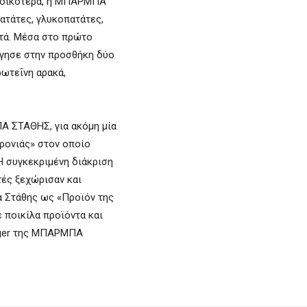
Ειδικότερα, η ΜΠΑΡΜΠΑ
ατάτες, γλυκοπατάτες,
πτά. Μέσα στο πρώτο
ήγησε στην προσθήκη δύο
ωτεΐνη αρακά,
Α ΣΤΑΘΗΣ, για ακόμη μία
Χρονιάς» στον οποίο
Η συγκεκριμένη διάκριση
τές ξεχώρισαν και
α Στάθης ως «Προϊόν της
 ποικίλα προϊόντα και
ager της ΜΠΑΡΜΠΑ