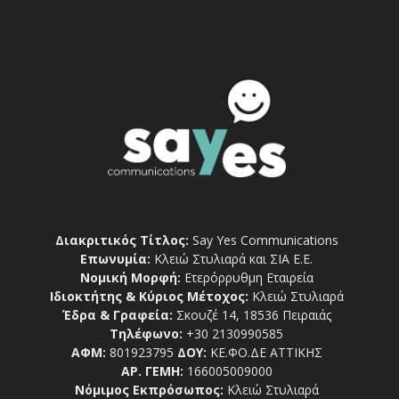
Διακριτικός Τίτλος:
Say Yes Communications
Επωνυμία:
Κλειώ Στυλιαρά και ΣΙΑ Ε.Ε.
Νομική Μορφή:
Ετερόρρυθμη Εταιρεία
Ιδιοκτήτης & Κύριος Μέτοχος:
Κλειώ Στυλιαρά
Έδρα & Γραφεία:
Σκουζέ 14, 18536 Πειραιάς
Τηλέφωνο:
+30 2130990585
ΑΦΜ:
801923795
ΔΟΥ:
ΚΕ.ΦΟ.ΔΕ ΑΤΤΙΚΗΣ
ΑΡ. ΓΕΜΗ:
166005009000
Νόμιμος Εκπρόσωπος:
Κλειώ Στυλιαρά