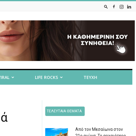
VIRAL
LIFE ROCKS
ΤΕΥΧΗ
ΤΕΛΕΥΤΑΙΑ ΘΕΜΑΤΑ
ρά
Από τον Μεσαίωνα στον
21ο αιώνα: Το αρχαιότερο