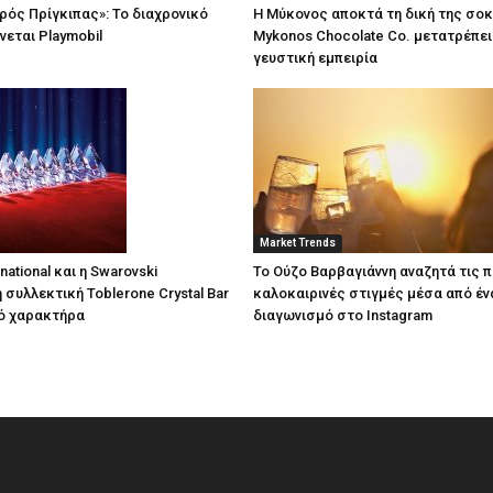
κρός Πρίγκιπας»: Το διαχρονικό
Η Μύκονος αποκτά τη δική της σο
νεται Playmobil
Mykonos Chocolate Co. μετατρέπει 
γευστική εμπειρία
Market Trends
national και η Swarovski
Το Ούζο Βαρβαγιάννη αναζητά τις π
 συλλεκτική Toblerone Crystal Bar
καλοκαιρινές στιγμές μέσα από έ
ό χαρακτήρα
διαγωνισμό στο Instagram