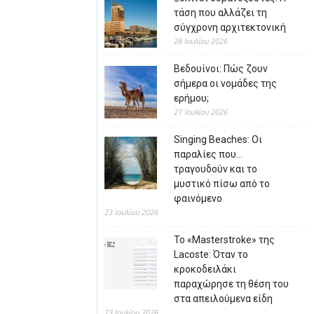
τάση που αλλάζει τη
σύγχρονη αρχιτεκτονική
28 Ιουλίου 2026
Βεδουίνοι: Πώς ζουν
σήμερα οι νομάδες της
ερήμου;
27 Ιουλίου 2026
Singing Beaches: Οι
παραλίες που…
τραγουδούν και το
μυστικό πίσω από το
φαινόμενο
23 Ιουλίου 2026
Το «Masterstroke» της
Lacoste: Όταν το
κροκοδειλάκι
παραχώρησε τη θέση του
στα απειλούμενα είδη
23 Ιουλίου 2026