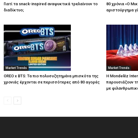
Γιατί τα snack-inspired αναψυκτικά τρελαίνουν το
80 χρόνια «Ο Μι
διαδίκτυο;
αριστούργημα γί
Market Trends
Market Trends
OREO x BTS: Τα πιο πολυσυζητημένα μπισκότα της
Η Mondelēz Inter
χρονιάς έρχονται σε περισσότερες από 80 αγορές
παρουσιάζουν τη
με φιλανθρωπικ