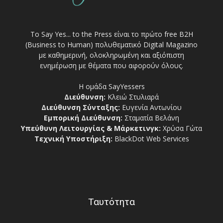
Το Say Yes... to the Press είναι το πρώτο free Β2Η
(Business to Human) πολυθεματικό Digital Magazino
με καθημερινή, ολοκληρωμένη και αξιόπιστη
ενημέρωση με θέματα που αφορούν όλους.
Η ομάδα SayYessers
Διεύθυνση:
Κλειώ Στυλιαρά
Διεύθυνση Σύνταξης:
Ευγενία Αντωνίου
Εμπορική Διεύθυνση:
Σταματία Βελάνη
Υπεύθυνη Λειτουργίας & Μάρκετινγκ:
Χρύσα Γώτα
Τεχνική Υποστήριξη:
BlackDot Web Services
Ταυτότητα