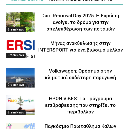
ΠΑΡΟΜΟΙΑ ΑΡΘΡΑ
ΠΕΡΙΣΣΟΤΕΡΑ ΑΠΟ ΤΟΝ ΔΗΜΙΟΥΡΓΟ
Dam Removal Day 2025: Η Ευρώπη
ανοίγει το δρόμο για την
απελευθέρωση των ποταμών
Green News
Μήνας ανακύκλωσης στην
INTERSPORT για ένα βιώσιμο μέλλον
Green News
Volkswagen: Ορόσημο στην
κλιματικά ουδέτερη παραγωγή
Green News
ΗΡΩΝ ViBES: Το Πρόγραμμα
επιβράβευσης που στηρίζει το
περιβάλλον
Green News
Παγκόσμιο Πρωτάθλημα Καλών