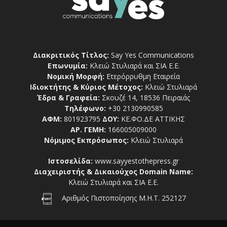
Διακριτικός Τίτλος:
Say Yes Communications
Επωνυμία:
Κλειώ Στυλιαρά και ΣΙΑ Ε.Ε.
Νομική Μορφή:
Ετερόρρυθμη Εταιρεία
Ιδιοκτήτης & Κύριος Μέτοχος:
Κλειώ Στυλιαρά
Έδρα & Γραφεία:
Σκουζέ 14, 18536 Πειραιάς
Τηλέφωνο:
+30 2130990585
ΑΦΜ:
801923795
ΔΟΥ:
ΚΕ.ΦΟ.ΔΕ ΑΤΤΙΚΗΣ
ΑΡ. ΓΕΜΗ:
166005009000
Νόμιμος Εκπρόσωπος:
Κλειώ Στυλιαρά
Ιστοσελίδα:
www.sayyestothepress.gr
Διαχειριστής & Δικαιούχος Domain Name:
Κλειώ Στυλιαρά και ΣΙΑ Ε.Ε.
Αριθμός Πιστοποίησης Μ.Η.Τ. 252127