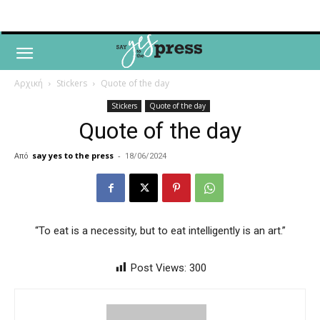
Αρχική
Stickers
Quote of the day
Stickers
Quote of the day
Quote of the day
Από
say yes to the press
-
18/06/2024
“To eat is a necessity, but to eat intelligently is an art.”
Post Views:
300