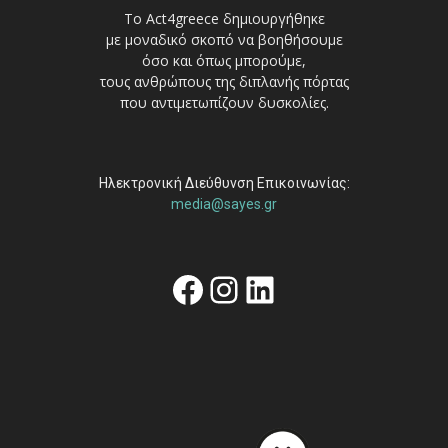
Το Act4greece δημιουργήθηκε
με μοναδικό σκοπό να βοηθήσουμε
όσο και όπως μπορούμε,
τους ανθρώπους της διπλανής πόρτας
που αντιμετωπίζουν δυσκολίες.
Ηλεκτρονική Διεύθυνση Επικοινωνίας:
media@sayes.gr
Facebook
Instagram
Linkedin