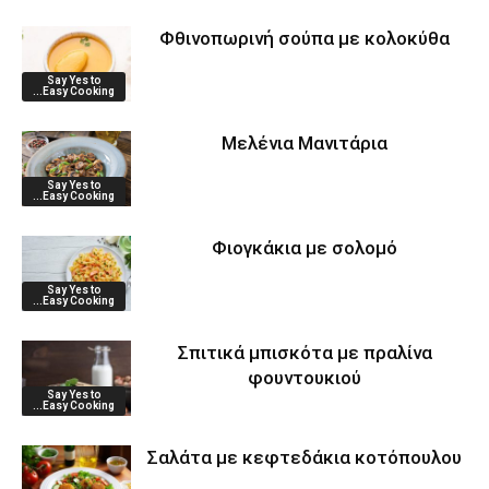
Φθινοπωρινή σούπα με κολοκύθα
Say Yes to
...Easy Cooking
Μελένια Μανιτάρια
Say Yes to
...Easy Cooking
Φιογκάκια με σολομό
Say Yes to
...Easy Cooking
Σπιτικά μπισκότα με πραλίνα
φουντουκιού
Say Yes to
...Easy Cooking
Σαλάτα με κεφτεδάκια κοτόπουλου