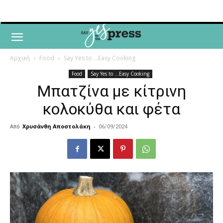
Αρχική
Food
Say Yes to ...Easy Cooking
Food
Say Yes to ...Easy Cooking
Μπατζίνα με κίτρινη
κολοκύθα και φέτα
Από
Χρυσάνθη Αποστολάκη
-
06/09/2024