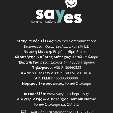
Διακριτικός Τίτλος:
Say Yes Communications
Επωνυμία:
Κλειώ Στυλιαρά και ΣΙΑ Ε.Ε.
Νομική Μορφή:
Ετερόρρυθμη Εταιρεία
Ιδιοκτήτης & Κύριος Μέτοχος:
Κλειώ Στυλιαρά
Έδρα & Γραφεία:
Σκουζέ 14, 18536 Πειραιάς
Τηλέφωνο:
+30 2130990585
ΑΦΜ:
801923795
ΔΟΥ:
ΚΕ.ΦΟ.ΔΕ ΑΤΤΙΚΗΣ
ΑΡ. ΓΕΜΗ:
166005009000
Νόμιμος Εκπρόσωπος:
Κλειώ Στυλιαρά
Ιστοσελίδα:
www.sayyestothepress.gr
Διαχειριστής & Δικαιούχος Domain Name:
Κλειώ Στυλιαρά και ΣΙΑ Ε.Ε.
Αριθμός Πιστοποίησης Μ.Η.Τ. 252127