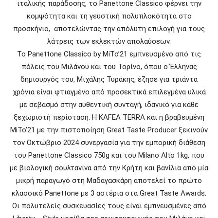
ιταλικής παράδοσης, το Panettone Classico φέρνει την
κομψότητα και τη γευστική πολυπλοκότητα στο
προσκήνιο, αποτελώντας την απόλυτη επιλογή για τους
λάτρεις των εκλεκτών απολαύσεων.
Το Panettone Classico by MiTo’21 εμπνευσμένο από τις
πόλεις του Μιλάνου και του Τορίνο, όπου ο Έλληνας
δημιουργός του, Μιχάλης Τυράκης, έζησε για τριάντα
χρόνια είναι φτιαγμένο από προσεκτικά επιλεγμένα υλικά
με σεβασμό στην αυθεντική συνταγή, ιδανικό για κάθε
ξεχωριστή περίσταση. Η KAFEA TERRA και η βραβευμένη
MiTo’21 με την πιστοποίηση Great Taste Producer ξεκινούν
τον Οκτώβριο 2024 συνεργασία για την εμπορική διάθεση
του Panettone Classico 750g και του Milano Alto 1kg, που
με βιολογική σουλτανίνα από την Κρήτη και βανίλια από μία
μικρή παραγωγό στη Μαδαγασκάρη αποτελεί το πρώτο
κλασσικό Panettone με 3 αστέρια στα Great Taste Awards.
Οι πολυτελείς συσκευασίες τους είναι εμπνευσμένες από