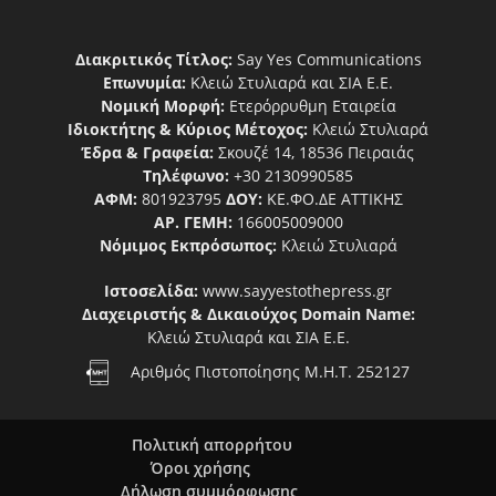
Διακριτικός Τίτλος:
Say Yes Communications
Επωνυμία:
Κλειώ Στυλιαρά και ΣΙΑ Ε.Ε.
Νομική Μορφή:
Ετερόρρυθμη Εταιρεία
Ιδιοκτήτης & Κύριος Μέτοχος:
Κλειώ Στυλιαρά
Έδρα & Γραφεία:
Σκουζέ 14, 18536 Πειραιάς
Τηλέφωνο:
+30 2130990585
ΑΦΜ:
801923795
ΔΟΥ:
ΚΕ.ΦΟ.ΔΕ ΑΤΤΙΚΗΣ
ΑΡ. ΓΕΜΗ:
166005009000
Νόμιμος Εκπρόσωπος:
Κλειώ Στυλιαρά
Ιστοσελίδα:
www.sayyestothepress.gr
Διαχειριστής & Δικαιούχος Domain Name:
Κλειώ Στυλιαρά και ΣΙΑ Ε.Ε.
Αριθμός Πιστοποίησης Μ.Η.Τ. 252127
Πολιτική απορρήτου
Όροι χρήσης
Δήλωση συμμόρφωσης