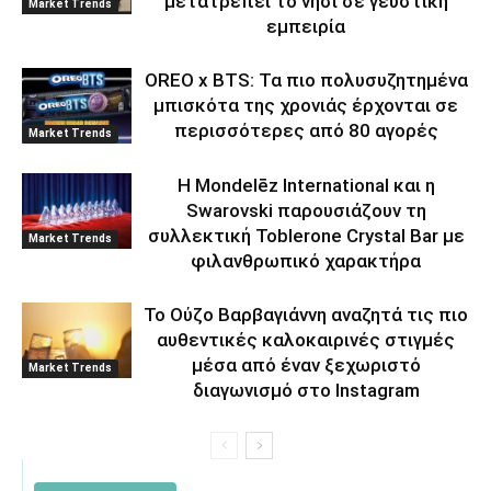
μετατρέπει το νησί σε γευστική
Market Trends
εμπειρία
OREO x BTS: Τα πιο πολυσυζητημένα
μπισκότα της χρονιάς έρχονται σε
περισσότερες από 80 αγορές
Market Trends
Η Mondelēz International και η
Swarovski παρουσιάζουν τη
συλλεκτική Toblerone Crystal Bar με
Market Trends
φιλανθρωπικό χαρακτήρα
Το Ούζο Βαρβαγιάννη αναζητά τις πιο
αυθεντικές καλοκαιρινές στιγμές
μέσα από έναν ξεχωριστό
Market Trends
διαγωνισμό στο Instagram