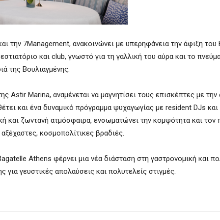
και την 7Management, ανακοινώνει με υπερηφάνεια την άφιξη του B
στιατόριο και club, γνωστό για τη γαλλική του αύρα και το πνεύμα
ιά της Βουλιαγμένης.
ς Astir Marina, αναμένεται να μαγνητίσει τους επισκέπτες με την
αθέτει και ένα δυναμικό πρόγραμμα ψυχαγωγίας με resident DJs και
ική και ζωντανή ατμόσφαιρα, ενσωματώνει την κομψότητα και τον
α αξέχαστες, κοσμοπολίτικες βραδιές.
gatelle Athens φέρνει μια νέα διάσταση στη γαστρονομική και πο
ς για γευστικές απολαύσεις και πολυτελείς στιγμές.