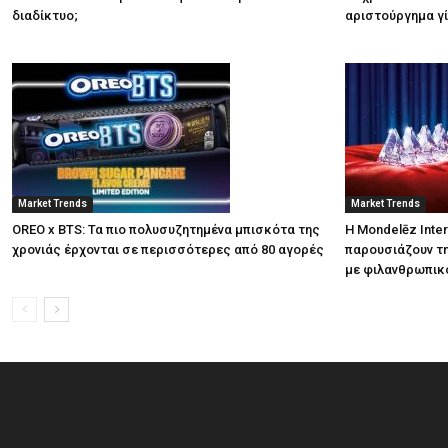
διαδίκτυο;
αριστούργημα γί
Market Trends
Market Trends
OREO x BTS: Τα πιο πολυσυζητημένα μπισκότα της
Η Mondelēz Inter
χρονιάς έρχονται σε περισσότερες από 80 αγορές
παρουσιάζουν τη
με φιλανθρωπικ