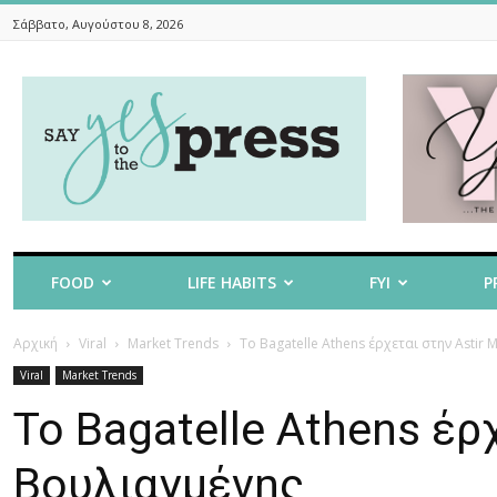
Σάββατο, Αυγούστου 8, 2026
Say
Yes
To
The
Press
FOOD
LIFE HABITS
FYI
P
Αρχική
Viral
Market Trends
Το Bagatelle Athens έρχεται στην Astir 
Viral
Market Trends
Το Bagatelle Athens έρ
Βουλιαγμένης