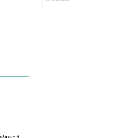
κολάτα – Η