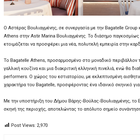
Ο Αστέρας Βουλιαγμένης, σε συνεργασία με την Bagatelle Group 
Athens στην Astir Marina Βουλιαγμένης. Το διάσημο παγκοσμίως ε
ετοιμάζεται να προσφέρει μια νέα, πολυτελή εμπειρία στην καρδ
Το Bagatelle Athens, προσαρμοσμένο στο μοναδικό περιβάλλον τη
γαλλική κουζίνα και μια διακριτική ελληνική πινελιά, ενώ θα δι
performers. Ο χώρος του εστιατορίου, με εκλεπτυσμένη αισθητ
χαρακτήρα του Bagatelle, προσφέροντας ένα ιδανικό σκηνικό γι
Με την υποστήριξη του Δήμου Βάρης-Βούλας-Βουλιαγμένης, το Ba
σκηνή της περιοχής, αποτελώντας το απόλυτο σημείο συνάντηση
Post Views:
2,970