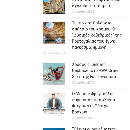
σχολείο του κόσμου
31 Ιουλίου 2026
Το πιο viral θαλάσσιο
σπήλαιο του κόσμου: Ο
“φυσικός καθεδρικός” της
Πορτογαλίας που έγινε
παγκόσμια εμμονή
31 Ιουλίου 2026
Χρυσός ο Lennart
Neubauer στο PWA Grand
Slam της Fuerteventura
30 Ιουλίου 2026
Ο Μάριος Φραγκούλης
παρουσιάζει τα «Χέρια
Φτερά» στο Θέατρο
Βράχων
29 Ιουλίου 2026
Ξύλινοι ουρανοξύστες: Η