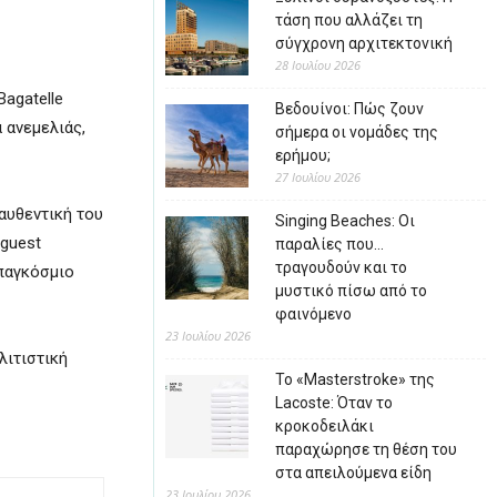
τάση που αλλάζει τη
σύγχρονη αρχιτεκτονική
28 Ιουλίου 2026
agatelle
Βεδουίνοι: Πώς ζουν
 ανεμελιάς,
σήμερα οι νομάδες της
ερήμου;
27 Ιουλίου 2026
 αυθεντική του
Singing Beaches: Οι
 guest
παραλίες που…
τραγουδούν και το
 παγκόσμιο
μυστικό πίσω από το
φαινόμενο
23 Ιουλίου 2026
λιτιστική
Το «Masterstroke» της
Lacoste: Όταν το
κροκοδειλάκι
παραχώρησε τη θέση του
στα απειλούμενα είδη
23 Ιουλίου 2026