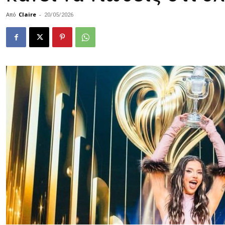
Από
Claire
-
20/05/2026