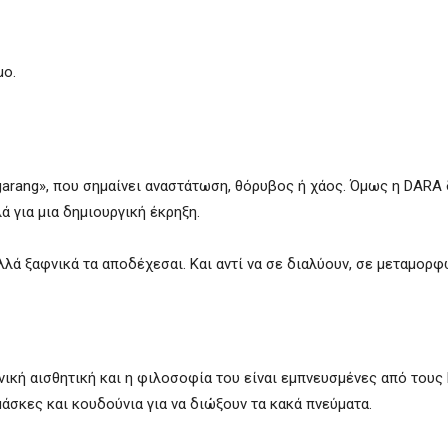
μο.
ngarang», που σημαίνει αναστάτωση, θόρυβος ή χάος. Όμως η DARA 
ά για μια δημιουργική έκρηξη.
λλά ξαφνικά τα αποδέχεσαι. Και αντί να σε διαλύουν, σε μεταμορφ
ική αισθητική και η φιλοσοφία του είναι εμπνευσμένες από τους K
άσκες και κουδούνια για να διώξουν τα κακά πνεύματα.