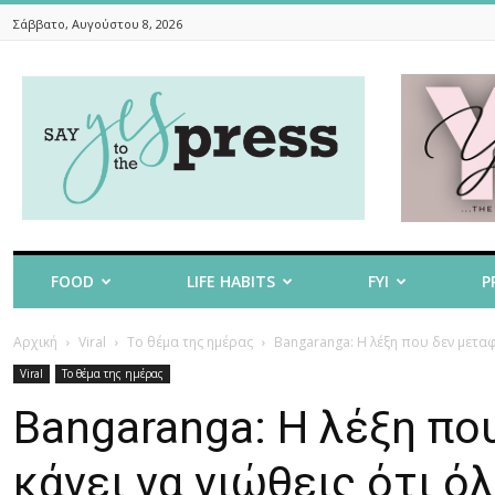
Σάββατο, Αυγούστου 8, 2026
Say
Yes
To
The
Press
FOOD
LIFE HABITS
FYI
P
Αρχική
Viral
Το θέμα της ημέρας
Bangaranga: Η λέξη που δεν μεταφρ
Viral
Το θέμα της ημέρας
Bangaranga: Η λέξη πο
κάνει να νιώθεις ότι ό