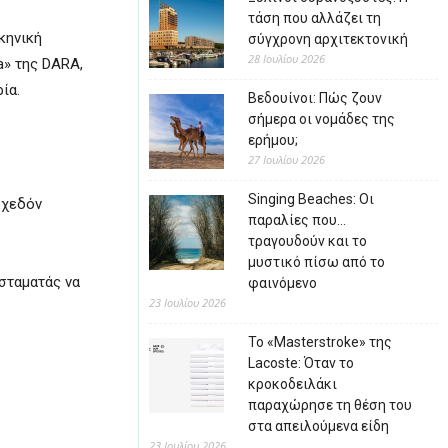
τάση που αλλάζει τη
κηνική
σύγχρονη αρχιτεκτονική
28 Ιουλίου 2026
a» της
DARA
,
ία.
Βεδουίνοι: Πώς ζουν
σήμερα οι νομάδες της
ερήμου;
27 Ιουλίου 2026
Singing Beaches: Οι
σχεδόν
παραλίες που…
τραγουδούν και το
μυστικό πίσω από το
 σταματάς να
φαινόμενο
23 Ιουλίου 2026
Το «Masterstroke» της
Lacoste: Όταν το
κροκοδειλάκι
παραχώρησε τη θέση του
στα απειλούμενα είδη
23 Ιουλίου 2026