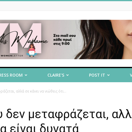
RESS ROOM
CLAIRE’S
POST IT
άζεται, αλλά σε κάνει να νιώθεις ότι...
υ δεν μεταφράζεται, αλλ
λα είναι δυνατά