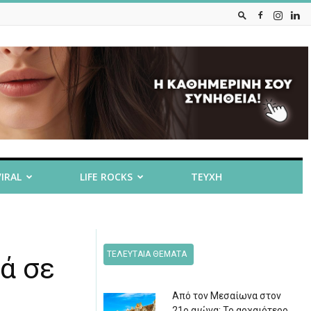
VIRAL
LIFE ROCKS
ΤΕΥΧΗ
ΤΕΛΕΥΤΑΙΑ ΘΕΜΑΤΑ
ά σε
Από τον Μεσαίωνα στον
21ο αιώνα: Το αρχαιότερο