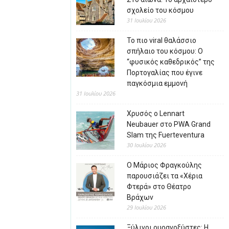
σχολείο του κόσμου
31 Ιουλίου 2026
Το πιο viral θαλάσσιο
σπήλαιο του κόσμου: Ο
“φυσικός καθεδρικός” της
Πορτογαλίας που έγινε
παγκόσμια εμμονή
31 Ιουλίου 2026
Χρυσός ο Lennart
Neubauer στο PWA Grand
Slam της Fuerteventura
30 Ιουλίου 2026
Ο Μάριος Φραγκούλης
παρουσιάζει τα «Χέρια
Φτερά» στο Θέατρο
Βράχων
29 Ιουλίου 2026
Ξύλινοι ουρανοξύστες: Η