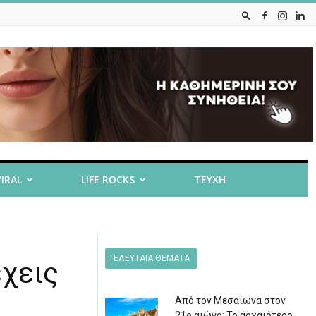
VIRAL
LIFE ROCKS
ΤΕΥΧΗ
ΤΕΛΕΥΤΑΙΑ ΘΕΜΑΤΑ
έχεις
Από τον Μεσαίωνα στον
21ο αιώνα: Το αρχαιότερο