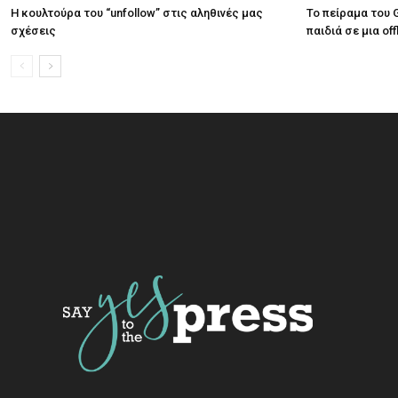
Η κουλτούρα του “unfollow” στις αληθινές μας
Το πείραμα του
σχέσεις
παιδιά σε μια off