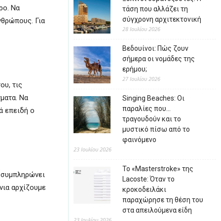
ρο. Να
τάση που αλλάζει τη
σύγχρονη αρχιτεκτονική
νθρώπους. Για
28 Ιουλίου 2026
Βεδουίνοι: Πώς ζουν
σήμερα οι νομάδες της
ερήμου;
27 Ιουλίου 2026
ου, τις
ματα. Να
Singing Beaches: Οι
παραλίες που…
ά επειδή ο
τραγουδούν και το
μυστικό πίσω από το
φαινόμενο
23 Ιουλίου 2026
Το «Masterstroke» της
, συμπληρώνει
Lacoste: Όταν το
νια αρχίζουμε
κροκοδειλάκι
παραχώρησε τη θέση του
στα απειλούμενα είδη
23 Ιουλίου 2026