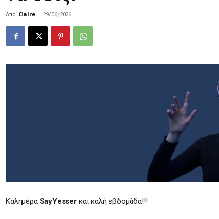
Από
Claire
-
29/06/2026
Καλημέρα
SayYesser
και καλή εβδομάδα!!!