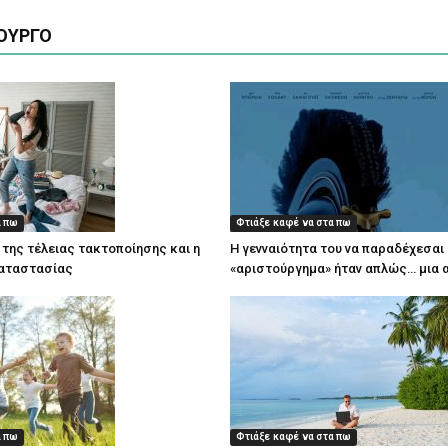
ΟΥΡΓΟ
α πω
Φτιάξε καφέ να στα πω
 της τέλειας τακτοποίησης και η
Η γενναιότητα του να παραδέχεσαι 
αταστασίας
«αριστούργημα» ήταν απλώς… μια 
α πω
Φτιάξε καφέ να στα πω