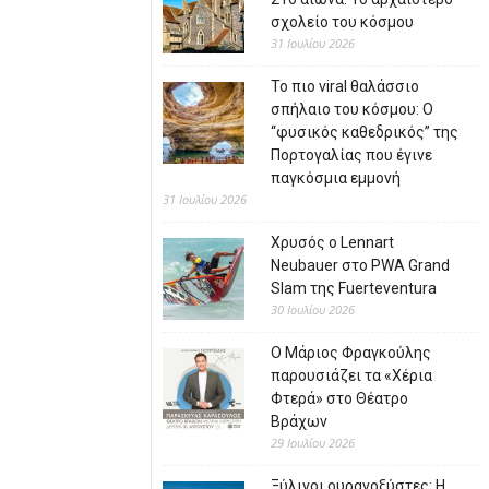
σχολείο του κόσμου
31 Ιουλίου 2026
Το πιο viral θαλάσσιο
σπήλαιο του κόσμου: Ο
“φυσικός καθεδρικός” της
Πορτογαλίας που έγινε
παγκόσμια εμμονή
31 Ιουλίου 2026
Χρυσός ο Lennart
Neubauer στο PWA Grand
Slam της Fuerteventura
30 Ιουλίου 2026
Ο Μάριος Φραγκούλης
παρουσιάζει τα «Χέρια
Φτερά» στο Θέατρο
Βράχων
29 Ιουλίου 2026
Ξύλινοι ουρανοξύστες: Η