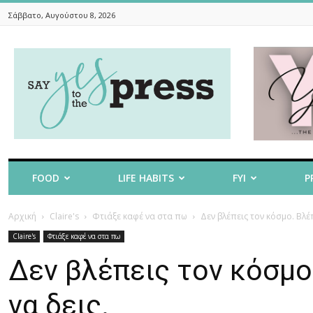
Σάββατο, Αυγούστου 8, 2026
Say
Yes
To
The
Press
FOOD
LIFE HABITS
FYI
P
Αρχική
Claire's
Φτιάξε καφέ να στα πω
Δεν βλέπεις τον κόσμο. Βλέ
Claire's
Φτιάξε καφέ να στα πω
Δεν βλέπεις τον κόσμο
να δεις.