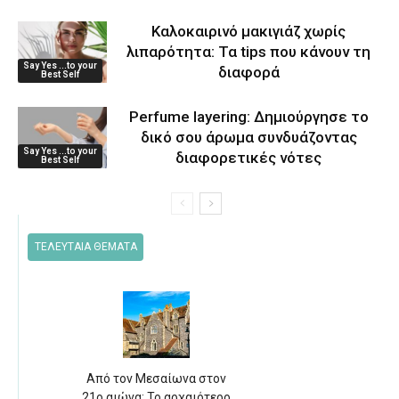
Καλοκαιρινό μακιγιάζ χωρίς
λιπαρότητα: Τα tips που κάνουν τη
Say Yes ...to your
διαφορά
Best Self
Perfume layering: Δημιούργησε το
δικό σου άρωμα συνδυάζοντας
Say Yes ...to your
διαφορετικές νότες
Best Self
ΤΕΛΕΥΤΑΙΑ ΘΕΜΑΤΑ
Από τον Μεσαίωνα στον
21ο αιώνα: Το αρχαιότερο