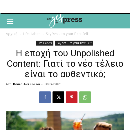
Αρχική
Life Habits
Say Yes ...to your Best Self
Life Habits
Say Yes ...to your Best Self
Η εποχή του Unpolished
Content: Γιατί το νέο τέλειο
είναι το αυθεντικό;
Από
Βένια Αντωνίου
-
30/06/2026