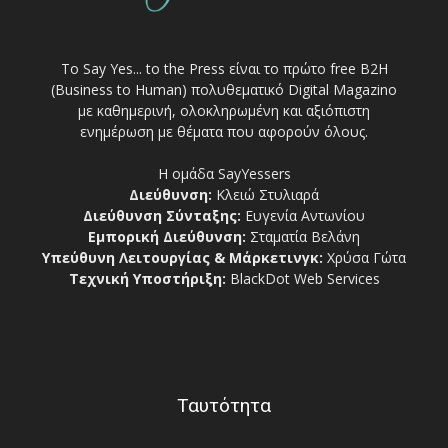
Το Say Yes... to the Press είναι το πρώτο free Β2Η
(Business to Human) πολυθεματικό Digital Magazino
με καθημερινή, ολοκληρωμένη και αξιόπιστη
ενημέρωση με θέματα που αφορούν όλους.
Η ομάδα SayYessers
Διεύθυνση:
Κλειώ Στυλιαρά
Διεύθυνση Σύνταξης:
Ευγενία Αντωνίου
Εμπορική Διεύθυνση:
Σταματία Βελάνη
Υπεύθυνη Λειτουργίας & Μάρκετινγκ:
Χρύσα Γώτα
Τεχνική Υποστήριξη:
BlackDot Web Services
Ταυτότητα