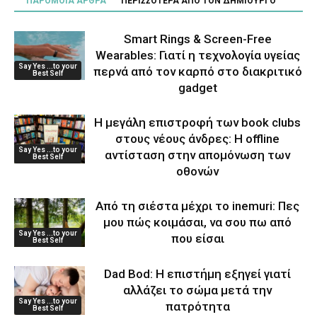
ΠΑΡΟΜΟΙΑ ΑΡΘΡΑ
ΠΕΡΙΣΣΟΤΕΡΑ ΑΠΟ ΤΟΝ ΔΗΜΙΟΥΡΓΟ
Smart Rings & Screen-Free
Wearables: Γιατί η τεχνολογία υγείας
Say Yes ...to your
περνά από τον καρπό στο διακριτικό
Best Self
gadget
Η μεγάλη επιστροφή των book clubs
στους νέους άνδρες: Η offline
Say Yes ...to your
αντίσταση στην απομόνωση των
Best Self
οθονών
Από τη σιέστα μέχρι το inemuri: Πες
μου πώς κοιμάσαι, να σου πω από
Say Yes ...to your
που είσαι
Best Self
Dad Bod: Η επιστήμη εξηγεί γιατί
αλλάζει το σώμα μετά την
Say Yes ...to your
πατρότητα
Best Self