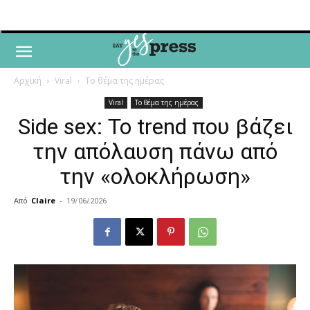
Αρχική
Viral
Το θέμα της ημέρας
Viral
Το θέμα της ημέρας
Side sex: Το trend που βάζει
την απόλαυση πάνω από
την «ολοκλήρωση»
Από
Claire
-
19/06/2026