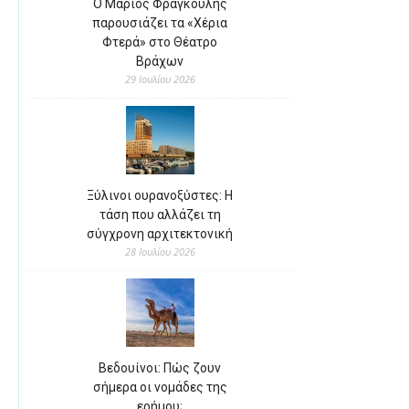
Ο Μάριος Φραγκούλης
παρουσιάζει τα «Χέρια
Φτερά» στο Θέατρο
Βράχων
29 Ιουλίου 2026
Ξύλινοι ουρανοξύστες: Η
τάση που αλλάζει τη
σύγχρονη αρχιτεκτονική
28 Ιουλίου 2026
Βεδουίνοι: Πώς ζουν
σήμερα οι νομάδες της
ερήμου;