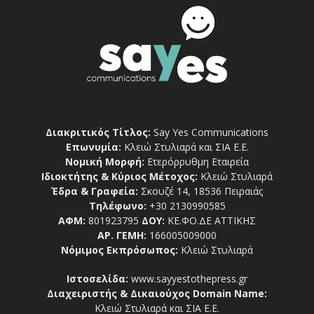
Διακριτικός Τίτλος:
Say Yes Communications
Επωνυμία:
Κλειώ Στυλιαρά και ΣΙΑ Ε.Ε.
Νομική Μορφή:
Ετερόρρυθμη Εταιρεία
Ιδιοκτήτης & Κύριος Μέτοχος:
Κλειώ Στυλιαρά
Έδρα & Γραφεία:
Σκουζέ 14, 18536 Πειραιάς
Τηλέφωνο:
+30 2130990585
ΑΦΜ:
801923795
ΔΟΥ:
ΚΕ.ΦΟ.ΔΕ ΑΤΤΙΚΗΣ
ΑΡ. ΓΕΜΗ:
166005009000
Νόμιμος Εκπρόσωπος:
Κλειώ Στυλιαρά
Ιστοσελίδα:
www.sayyestothepress.gr
Διαχειριστής & Δικαιούχος Domain Name:
Κλειώ Στυλιαρά και ΣΙΑ Ε.Ε.