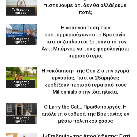
πιστεύουμε ότι δεν θα αλλάξουμε
Το θέμα της
ποτέ;
ημέρας
Η «επανάσταση των
εκατομμυριούχων» στη Βρετανία:
Το θέμα της
Γιατί οι ζάπλουτοι ζητούν από τον
ημέρας
Άντι Μπέρναμ να τους φορολογήσει
περισσότερο;
Η «εκδίκηση» της Gen Z στην αγορά
εργασίας: Γιατί οι 25άρηδες
Το θέμα της
κερδίζουν περισσότερα από τους
ημέρας
Millennials στην ίδια ηλικία;
Ο Larry the Cat… Πρωθυπουργός; Η
απόλυτη σταθερά της Βρετανίας εν
Το θέμα της
μέσω πολιτικού χάους
ημέρας
Η «Επιδημία» της Αποσύνδεσης: Γιατί