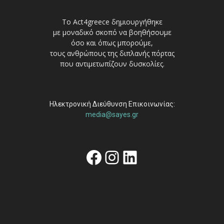
Το Act4greece δημιουργήθηκε
με μοναδικό σκοπό να βοηθήσουμε
όσο και όπως μπορούμε,
τους ανθρώπους της διπλανής πόρτας
που αντιμετωπίζουν δυσκολίες.
Ηλεκτρονική Διεύθυνση Επικοινωνίας:
media@sayes.gr
Facebook
Instagram
Linkedin