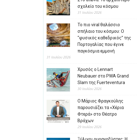
σχολείο του κόσμου
31 Ιουλίου 2026
Το πιο viral θαλάσσιο
σπήλαιο του κόσμου: Ο
“φυσικός καθεδρικός” της
Πορτογαλίας που έγινε
παγκόσμια εμμονή
31 Ιουλίου 2026
Χρυσός ο Lennart
Neubauer στο PWA Grand
Slam της Fuerteventura
30 Ιουλίου 2026
Ο Μάριος Φραγκούλης
παρουσιάζει τα «Χέρια
Φτερά» στο Θέατρο
Βράχων
29 Ιουλίου 2026
Ξύλινοι ουρανοξύστες: Η