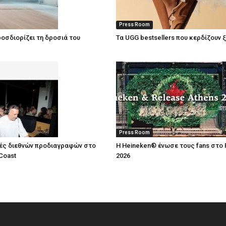
Press Room
οσδιορίζει τη δροσιά του
Τα UGG bestsellers που κερδίζουν 
Press Room
ές διεθνών προδιαγραφών στο
Η Heineken® ένωσε τους fans στο 
Coast
2026