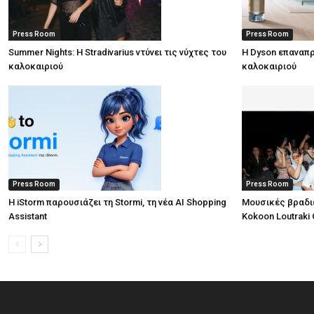
Press Room
Press Room
Summer Nights: Η Stradivarius ντύνει τις νύχτες του
Η Dyson επαναπρ
καλοκαιριού
καλοκαιριού
Press Room
Press Room
Η iStorm παρουσιάζει τη Stormi, τη νέα AI Shopping
Μουσικές βραδι
Assistant
Kokoon Loutraki 