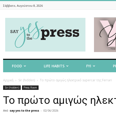
Σάββατο, Αυγούστου 8, 2026
Say
Yes
To
The
Press
FOOD
LIFE HABITS
FYI
P
Αρχική
Sir (hidden)
To πρώτο αμιγώς ηλεκτρικό supercar της Ferrari
Sir (hidden)
Press Room
To πρώτο αμιγώς ηλεκτρ
Από
say yes to the press
-
02/06/2026