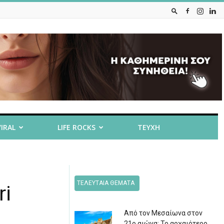
VIRAL
LIFE ROCKS
ΤΕΥΧΗ
ΤΕΛΕΥΤΑΙΑ ΘΕΜΑΤΑ
ri
Από τον Μεσαίωνα στον
21ο αιώνα: Το αρχαιότερο