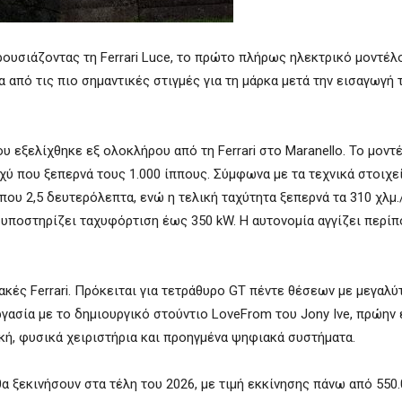
αρουσιάζοντας τη Ferrari Luce, το πρώτο πλήρως ηλεκτρικό μοντέ
α από τις πιο σημαντικές στιγμές για τη μάρκα μετά την εισαγωγή 
 εξελίχθηκε εξ ολοκλήρου από τη Ferrari στο Maranello. Το μοντ
χύ που ξεπερνά τους 1.000 ίππους. Σύμφωνα με τα τεχνικά στοιχε
που 2,5 δευτερόλεπτα, ενώ η τελική ταχύτητα ξεπερνά τα 310 χλμ.
ι υποστηρίζει ταχυφόρτιση έως 350 kW. Η αυτονομία αγγίζει περίπ
ακές Ferrari. Πρόκειται για τετράθυρο GT πέντε θέσεων με μεγαλ
εργασία με το δημιουργικό στούντιο LoveFrom του Jony Ive, πρώην
κή, φυσικά χειριστήρια και προηγμένα ψηφιακά συστήματα.
θα ξεκινήσουν στα τέλη του 2026, με τιμή εκκίνησης πάνω από 550