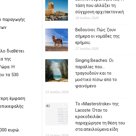
τάση που αλλάζει τη
σύγχρονη αρχιτεκτονική
28 Ιουλίου 2026
λο παραγωγής
των
Βεδουίνοι: Πώς ζουν
σήμερα οι νομάδες της
ερήμου;
27 Ιουλίου 2026
έλο διαθέτει
ία της
Singing Beaches: Οι
/ώρα. Η
παραλίες που…
τραγουδούν και το
ου τα 530
μυστικό πίσω από το
φαινόμενο
23 Ιουλίου 2026
ύτερη έμφαση
Το «Masterstroke» της
 επικεφαλής
Lacoste: Όταν το
κροκοδειλάκι
παραχώρησε τη θέση του
στα απειλούμενα είδη
.000 ευρώ.
23 Ιουλίου 2026