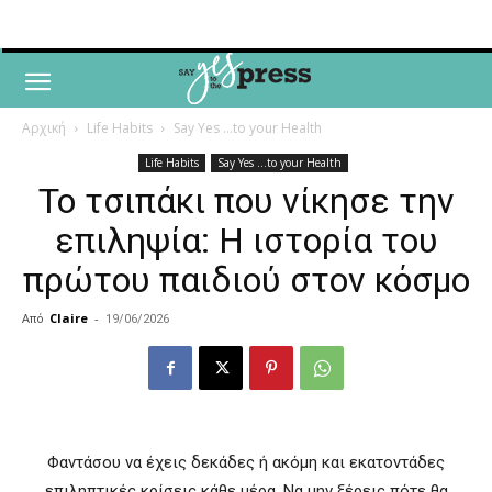
Αρχική
Life Habits
Say Yes ...to your Health
Life Habits
Say Yes ...to your Health
Το τσιπάκι που νίκησε την
επιληψία: Η ιστορία του
πρώτου παιδιού στον κόσμο
Από
Claire
-
19/06/2026
Φαντάσου να έχεις δεκάδες ή ακόμη και εκατοντάδες
επιληπτικές κρίσεις κάθε μέρα. Να μην ξέρεις πότε θα