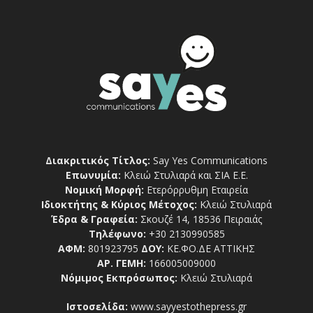
Διακριτικός Τίτλος:
Say Yes Communications
Επωνυμία:
Κλειώ Στυλιαρά και ΣΙΑ Ε.Ε.
Νομική Μορφή:
Ετερόρρυθμη Εταιρεία
Ιδιοκτήτης & Κύριος Μέτοχος:
Κλειώ Στυλιαρά
Έδρα & Γραφεία:
Σκουζέ 14, 18536 Πειραιάς
Τηλέφωνο:
+30 2130990585
ΑΦΜ:
801923795
ΔΟΥ:
ΚΕ.ΦΟ.ΔΕ ΑΤΤΙΚΗΣ
ΑΡ. ΓΕΜΗ:
166005009000
Νόμιμος Εκπρόσωπος:
Κλειώ Στυλιαρά
Ιστοσελίδα:
www.sayyestothepress.gr