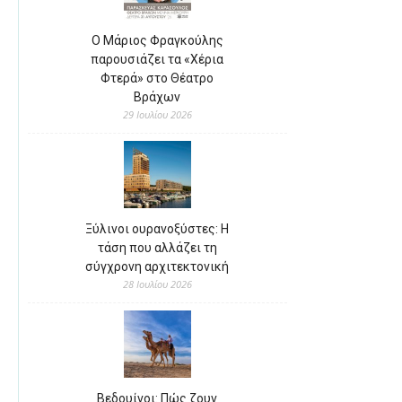
Ο Μάριος Φραγκούλης
παρουσιάζει τα «Χέρια
Φτερά» στο Θέατρο
Βράχων
29 Ιουλίου 2026
Ξύλινοι ουρανοξύστες: Η
τάση που αλλάζει τη
σύγχρονη αρχιτεκτονική
28 Ιουλίου 2026
Βεδουίνοι: Πώς ζουν