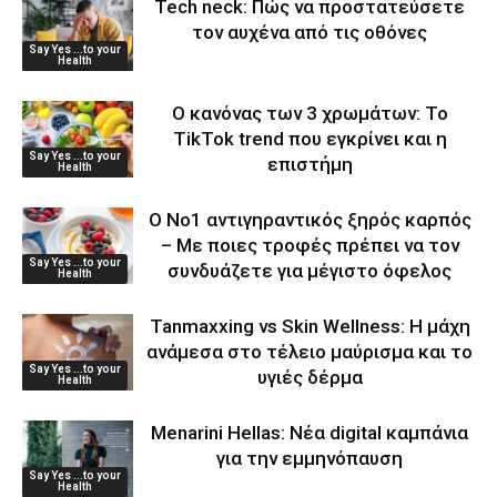
Tech neck: Πώς να προστατεύσετε
τον αυχένα από τις οθόνες
Say Yes ...to your
Health
Ο κανόνας των 3 χρωμάτων: Το
TikTok trend που εγκρίνει και η
Say Yes ...to your
επιστήμη
Health
Ο Νο1 αντιγηραντικός ξηρός καρπός
– Με ποιες τροφές πρέπει να τον
Say Yes ...to your
συνδυάζετε για μέγιστο όφελος
Health
Tanmaxxing vs Skin Wellness: Η μάχη
ανάμεσα στο τέλειο μαύρισμα και το
Say Yes ...to your
υγιές δέρμα
Health
Menarini Hellas: Νέα digital καμπάνια
για την εμμηνόπαυση
Say Yes ...to your
Health