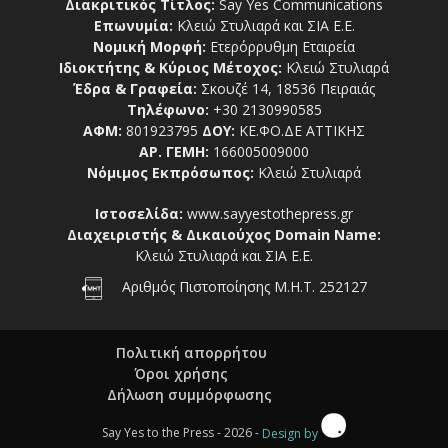
Διακριτικός Τίτλος:
Say Yes Communications
Επωνυμία:
Κλειώ Στυλιαρά και ΣΙΑ Ε.Ε.
Νομική Μορφή:
Ετερόρρυθμη Εταιρεία
Ιδιοκτήτης & Κύριος Μέτοχος:
Κλειώ Στυλιαρά
Έδρα & Γραφεία:
Σκουζέ 14, 18536 Πειραιάς
Τηλέφωνο:
+30 2130990585
ΑΦΜ:
801923795
ΔΟΥ:
ΚΕ.ΦΟ.ΔΕ ΑΤΤΙΚΗΣ
ΑΡ. ΓΕΜΗ:
166005009000
Νόμιμος Εκπρόσωπος:
Κλειώ Στυλιαρά
Ιστοσελίδα:
www.sayyestothepress.gr
Διαχειριστής & Δικαιούχος Domain Name:
Κλειώ Στυλιαρά και ΣΙΑ Ε.Ε.
Αριθμός Πιστοποίησης Μ.Η.Τ. 252127
Πολιτική απορρήτου
Όροι χρήσης
Δήλωση συμμόρφωσης
Say Yes to the Press - 2026 -
Design by