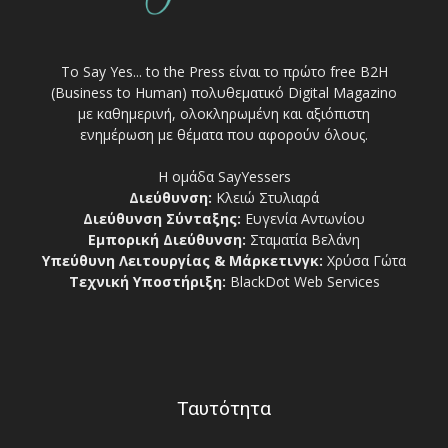
Το Say Yes... to the Press είναι το πρώτο free Β2Η
(Business to Human) πολυθεματικό Digital Magazino
με καθημερινή, ολοκληρωμένη και αξιόπιστη
ενημέρωση με θέματα που αφορούν όλους.
Η ομάδα SayYessers
Διεύθυνση:
Κλειώ Στυλιαρά
Διεύθυνση Σύνταξης:
Ευγενία Αντωνίου
Εμπορική Διεύθυνση:
Σταματία Βελάνη
Υπεύθυνη Λειτουργίας & Μάρκετινγκ:
Χρύσα Γώτα
Τεχνική Υποστήριξη:
BlackDot Web Services
Ταυτότητα