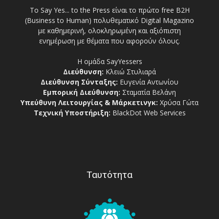
Το Say Yes... to the Press είναι το πρώτο free Β2Η
(Business to Human) πολυθεματικό Digital Magazino
με καθημερινή, ολοκληρωμένη και αξιόπιστη
ενημέρωση με θέματα που αφορούν όλους.
Η ομάδα SayYessers
Διεύθυνση:
Κλειώ Στυλιαρά
Διεύθυνση Σύνταξης:
Ευγενία Αντωνίου
Εμπορική Διεύθυνση:
Σταματία Βελάνη
Υπεύθυνη Λειτουργίας & Μάρκετινγκ:
Χρύσα Γώτα
Τεχνική Υποστήριξη:
BlackDot Web Services
Ταυτότητα