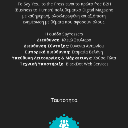
Το Say Yes... to the Press είναι το πρώτο free Β2Η
(Business to Human) πολυθεματικό Digital Magazino
με καθημερινή, ολοκληρωμένη και αξιόπιστη
ενημέρωση με θέματα που αφορούν όλους.
Η ομάδα SayYessers
Διεύθυνση:
Κλειώ Στυλιαρά
Διεύθυνση Σύνταξης:
Ευγενία Αντωνίου
Εμπορική Διεύθυνση:
Σταματία Βελάνη
Υπεύθυνη Λειτουργίας & Μάρκετινγκ:
Χρύσα Γώτα
Τεχνική Υποστήριξη:
BlackDot Web Services
Ταυτότητα