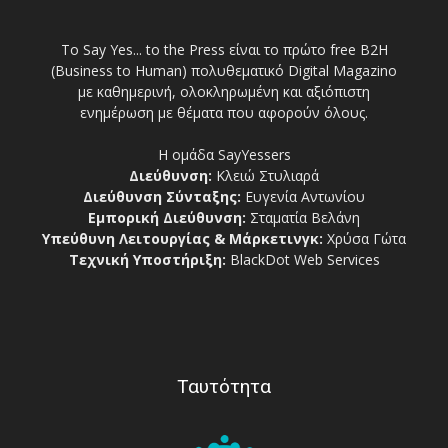
Το Say Yes... to the Press είναι το πρώτο free Β2Η
(Business to Human) πολυθεματικό Digital Magazino
με καθημερινή, ολοκληρωμένη και αξιόπιστη
ενημέρωση με θέματα που αφορούν όλους.
Η ομάδα SayYessers
Διεύθυνση:
Κλειώ Στυλιαρά
Διεύθυνση Σύνταξης:
Ευγενία Αντωνίου
Εμπορική Διεύθυνση:
Σταματία Βελάνη
Υπεύθυνη Λειτουργίας & Μάρκετινγκ:
Χρύσα Γώτα
Τεχνική Υποστήριξη:
BlackDot Web Services
Ταυτότητα