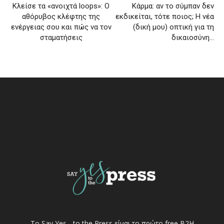
Κλείσε τα «ανοιχτά loops»: Ο
Κάρμα: αν το σύμπαν δεν
αθόρυβος κλέφτης της
εκδικείται, τότε ποιος; Η νέα
ενέργειας σου και πώς να τον
(δική μου) οπτική για τη
σταματήσεις
δικαιοσύνη…
Το Say Yes... to the Press είναι το πρώτο free Β2Η