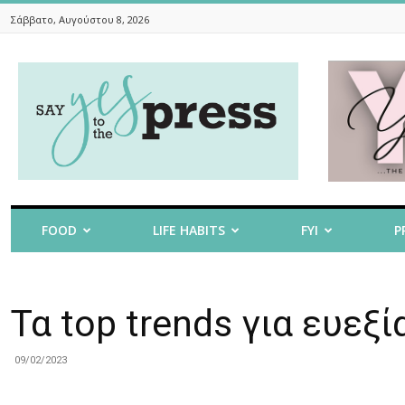
Σάββατο, Αυγούστου 8, 2026
Say
Yes
To
The
Press
FOOD
LIFE HABITS
FYI
P
Τα top trends για ευεξί
09/02/2023