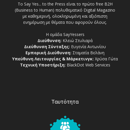
Το Say Yes... to the Press είναι το πρώτο free Β2Η
(Business to Human) πολυθεματικό Digital Magazino
με καθημερινή, ολοκληρωμένη και αξιόπιστη
ενημέρωση με θέματα που αφορούν όλους.
Η ομάδα SayYessers
Διεύθυνση:
Κλειώ Στυλιαρά
Διεύθυνση Σύνταξης:
Ευγενία Αντωνίου
Εμπορική Διεύθυνση:
Σταματία Βελάνη
Υπεύθυνη Λειτουργίας & Μάρκετινγκ:
Χρύσα Γώτα
Τεχνική Υποστήριξη:
BlackDot Web Services
Ταυτότητα