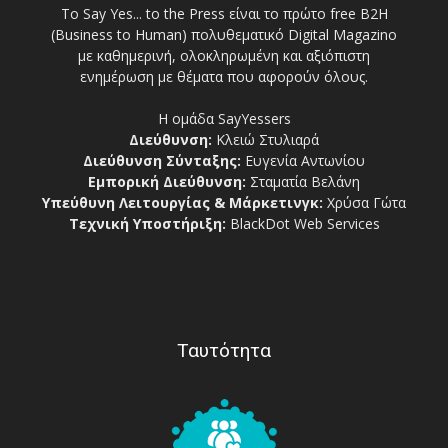
Το Say Yes... to the Press είναι το πρώτο free Β2Η
(Business to Human) πολυθεματικό Digital Magazino
με καθημερινή, ολοκληρωμένη και αξιόπιστη
ενημέρωση με θέματα που αφορούν όλους.
Η ομάδα SayYessers
Διεύθυνση:
Κλειώ Στυλιαρά
Διεύθυνση Σύνταξης:
Ευγενία Αντωνίου
Εμπορική Διεύθυνση:
Σταματία Βελάνη
Υπεύθυνη Λειτουργίας & Μάρκετινγκ:
Χρύσα Γώτα
Τεχνική Υποστήριξη:
BlackDot Web Services
Ταυτότητα