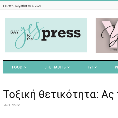
Πέμπτη, Αυγούστου 6, 2026
Say
Yes
To
The
Press
FOOD
LIFE HABITS
FYI
P
Τοξική θετικότητα: Ας
30/11/2022