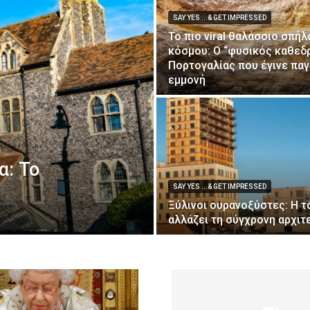
SAY YES ...& GET IMPRESSED
Το πιο viral θαλάσσιο σπήλ
κόσμου: Ο “φυσικός καθεδρ
Πορτογαλίας που έγινε πα
εμμονή
α: Το
SAY YES ...& GET IMPRESSED
Ξύλινοι ουρανοξύστες: Η τ
αλλάζει τη σύγχρονη αρχιτ