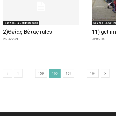
Say Yes ...& Get Impressed
Say Yes ...& Get 
2)Θείας Βέτας rules
11) get i
28/05/2021
28/05/2021
...
...
1
159
160
161
164