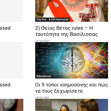
Say Yes ...& Get Impressed
essed
2) Θείας Βέτας rules – Η
ταυτότητα της Βασίλισσας
31/05/2021
Educational
essed
Οι 9 τύποι νοημοσύνης και πώς
να τους ξεχωρίσετε
29/05/2021