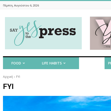
Πέμπτη, Αυγούστου 6, 2026
Say
Yes
To
The
Press
FOOD
LIFE HABITS
FYI
P
Αρχική
FYI
FYI