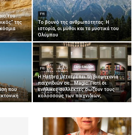
FYI
αιο του
ικός” της
Το βουνό της ανθρωπότητας: Η
γκόσμια
ιστορία, οι μύθοι και τα μυστικά του
Ολύμπου
FYI
Η Hasbro μετατρέπει τη βιομηχανία
παιχνιδιών σε… Magic: Γιατί οι
άση που
ενήλικες συλλέκτες σώζουν τους
εκτονική
κολοσσούς των παιχνιδιών;