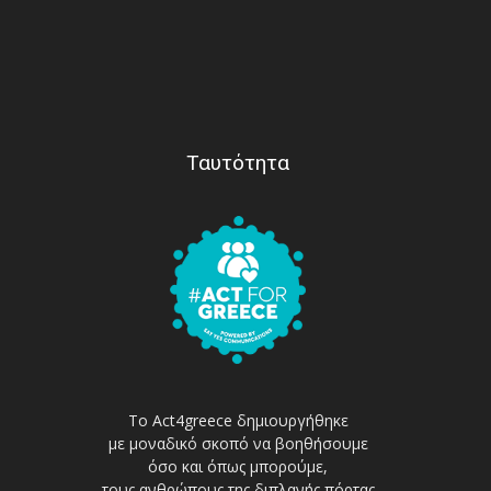
Ταυτότητα
Το Act4greece δημιουργήθηκε
με μοναδικό σκοπό να βοηθήσουμε
όσο και όπως μπορούμε,
τους ανθρώπους της διπλανής πόρτας