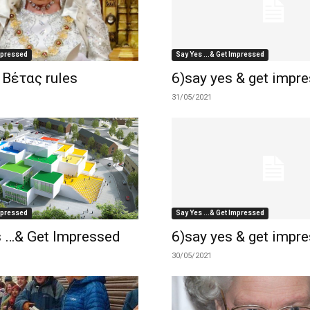
Impressed
Say Yes ...& Get Impressed
 Βέτας rules
6)say yes & get impr
31/05/2021
Impressed
Say Yes ...& Get Impressed
s …& Get Impressed
6)say yes & get impr
30/05/2021