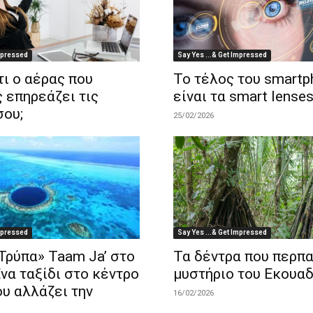
Impressed
Say Yes ...& Get Impressed
ι ο αέρας που
Το τέλος του smartph
 επηρεάζει τις
είναι τα smart lenses
σου;
25/02/2026
Impressed
Say Yes ...& Get Impressed
Τρύπα» Taam Ja’ στο
Τα δέντρα που περπα
να ταξίδι στο κέντρο
μυστήριο του Εκουα
ου αλλάζει την
16/02/2026