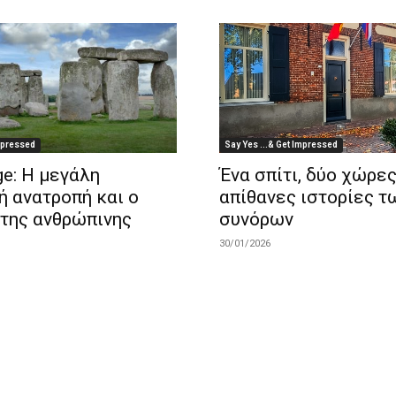
Impressed
Say Yes ...& Get Impressed
e: Η μεγάλη
Ένα σπίτι, δύο χώρες
ή ανατροπή και ο
απίθανες ιστορίες τ
 της ανθρώπινης
συνόρων
30/01/2026