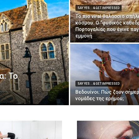
SAY YES ...& GET IMPRESSED
Το πιο viral θαλάσσιο σπήλ
κόσμου: Ο “φυσικός καθεδρ
Πορτογαλίας που έγινε πα
εμμονή
α: Το
SAY YES ...& GET IMPRESSED
Βεδουίνοι: Πώς ζουν σήμερ
νομάδες της ερήμου;