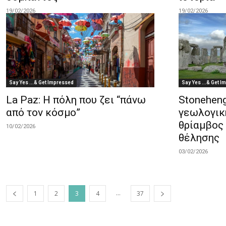
19/02/2026
19/02/2026
Say Yes ...& Get Impressed
Say Yes ...& Get 
La Paz: Η πόλη που ζει “πάνω
Stoneheng
από τον κόσμο”
γεωλογικ
θρίαμβος
10/02/2026
θέλησης
03/02/2026
...
1
2
3
4
37