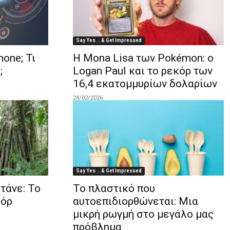
Say Yes ...& Get Impressed
one; Τι
Η Mona Lisa των Pokémon: ο
;
Logan Paul και το ρεκόρ των
16,4 εκατομμυρίων δολαρίων
24/02/2026
Say Yes ...& Get Impressed
τάνε: Το
Το πλαστικό που
δόρ
αυτοεπιδιορθώνεται: Μια
μικρή ρωγμή στο μεγάλο μας
πρόβλημα