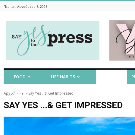
Πέμπτη, Αυγούστου 6, 2026
Say
Yes
To
The
Press
FOOD
LIFE HABITS
FYI
P
Αρχική
FYI
Say Yes ...& Get Impressed
SAY YES ...& GET IMPRESSED