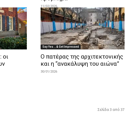
11/02/2026
Say Yes ...& Get Impressed
: οι
Ο πατέρας της αρχιτεκτονικής
ων
και η “ανακάλυψη του αιώνα”
30/01/2026
Σελίδα 3 από 37