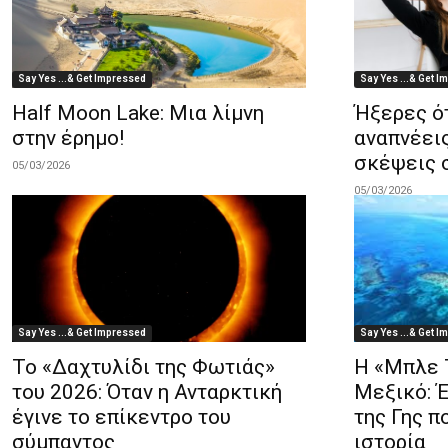
Say Yes ...& Get Impressed
Say Yes ...& Get 
Half Moon Lake: Μια λίμνη
Ήξερες ότ
στην έρημο!
αναπνέεις
σκέψεις 
05/03/2026
05/03/2026
Say Yes ...& Get Impressed
Say Yes ...& Get 
Το «Δαχτυλίδι της Φωτιάς»
Η «Μπλε 
του 2026: Όταν η Ανταρκτική
Μεξικό: Έ
έγινε το επίκεντρο του
της Γης π
σύμπαντος
ιστορία