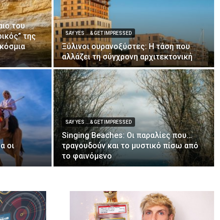
αιο του
SAY YES ...& GET IMPRESSED
ικός” της
γκόσμια
Ξύλινοι ουρανοξύστες: Η τάση που
αλλάζει τη σύγχρονη αρχιτεκτονική
SAY YES ...& GET IMPRESSED
Singing Beaches: Οι παραλίες που…
α οι
τραγουδούν και το μυστικό πίσω από
το φαινόμενο