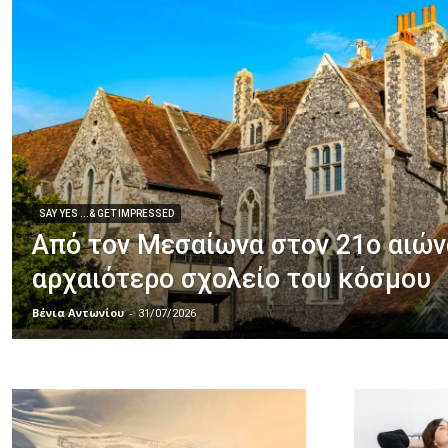
SAY YES ...& GET IMPRESSED
Από τον Μεσαίωνα στον 21ο αιών
αρχαιότερο σχολείο του κόσμου
Βένια Αντωνίου
-
31/07/2026