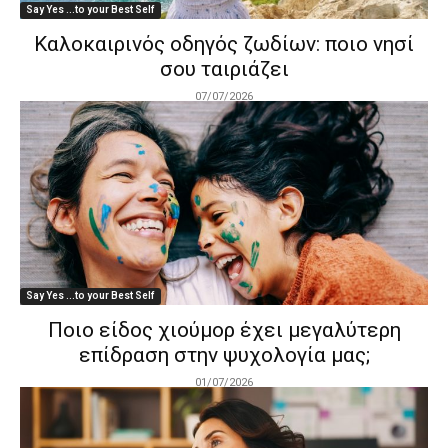
Say Yes ...to your Best Self
Καλοκαιρινός οδηγός ζωδίων: ποιο νησί
σου ταιριάζει
07/07/2026
Say Yes ...to your Best Self
Ποιο είδος χιούμορ έχει μεγαλύτερη
επίδραση στην ψυχολογία μας;
01/07/2026