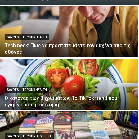
SAY YES ...TO YOUR HEALTH
Tech neck: Πώς να προστατεύσετε τον αυχένα από τις
οθόνες
SAY YES ...TO YOUR HEALTH
Ο κανόνας των 3 χρωμάτων: Το TikTok trend που
εγκρίνει και η επιστήμη
SAY YES ...TO YOUR BEST SELF