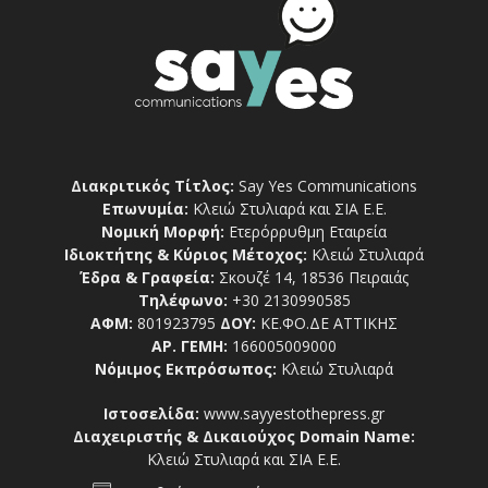
Διακριτικός Τίτλος:
Say Yes Communications
Επωνυμία:
Κλειώ Στυλιαρά και ΣΙΑ Ε.Ε.
Νομική Μορφή:
Ετερόρρυθμη Εταιρεία
Ιδιοκτήτης & Κύριος Μέτοχος:
Κλειώ Στυλιαρά
Έδρα & Γραφεία:
Σκουζέ 14, 18536 Πειραιάς
Τηλέφωνο:
+30 2130990585
ΑΦΜ:
801923795
ΔΟΥ:
ΚΕ.ΦΟ.ΔΕ ΑΤΤΙΚΗΣ
ΑΡ. ΓΕΜΗ:
166005009000
Νόμιμος Εκπρόσωπος:
Κλειώ Στυλιαρά
Ιστοσελίδα:
www.sayyestothepress.gr
Διαχειριστής & Δικαιούχος Domain Name:
Κλειώ Στυλιαρά και ΣΙΑ Ε.Ε.