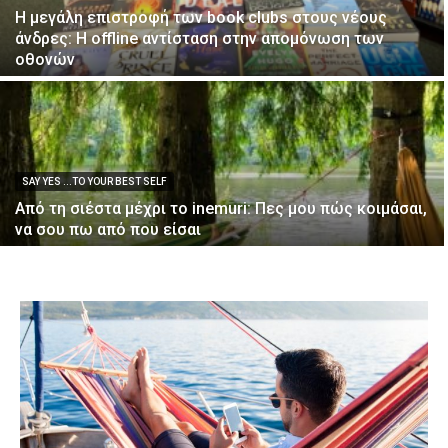
Η μεγάλη επιστροφή των book clubs στους νέους
άνδρες: Η offline αντίσταση στην απομόνωση των
οθονών
SAY YES ...TO YOUR BEST SELF
Από τη σιέστα μέχρι το inemuri: Πες μου πώς κοιμάσαι,
να σου πω από που είσαι