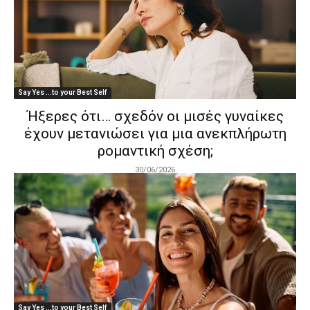
Say Yes ...to your Best Self
Ήξερες ότι… σχεδόν οι μισές γυναίκες
έχουν μετανιώσει για μια ανεκπλήρωτη
ρομαντική σχέση;
30/06/2026
Say Yes ...to your Best Self