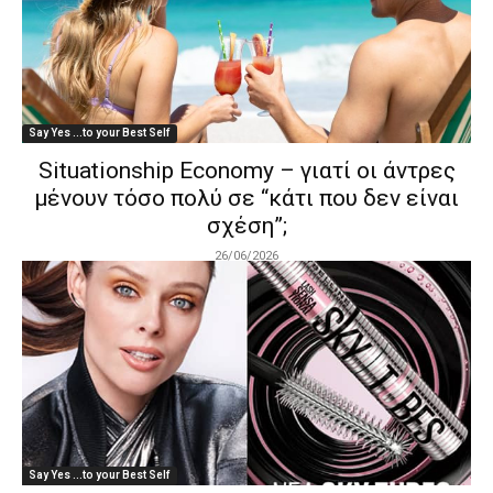
Say Yes ...to your Best Self
Situationship Economy – γιατί οι άντρες
μένουν τόσο πολύ σε “κάτι που δεν είναι
σχέση”;
26/06/2026
Say Yes ...to your Best Self