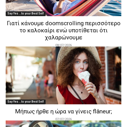
Say Yes ...to your Best Self
Γιατί κάνουμε doomscrolling περισσότερο
το καλοκαίρι ενώ υποτίθεται ότι
χαλαρώνουμε
08/07/2026
Say Yes ...to your Best Self
Μήπως ήρθε η ώρα να γίνεις flâneur;
07/07/2026