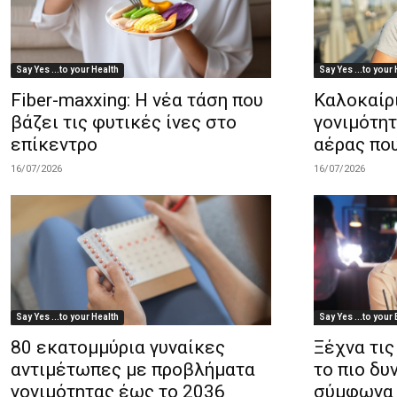
Say Yes ...to your Health
Say Yes ...to your
Fiber-maxxing: Η νέα τάση που
Καλοκαίρι
βάζει τις φυτικές ίνες στο
γονιμότητ
επίκεντρο
αέρας πο
16/07/2026
16/07/2026
Say Yes ...to your Health
Say Yes ...to your 
80 εκατομμύρια γυναίκες
Ξέχνα τις
αντιμέτωπες με προβλήματα
το πιο δυ
γονιμότητας έως το 2036
σύμφωνα 