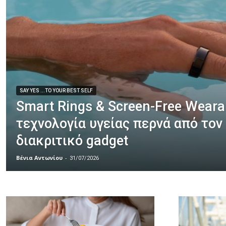
SAY YES ...TO YOUR BEST SELF
Smart Rings & Screen-Free Wearab
τεχνολογία υγείας περνά από τον
διακριτικό gadget
Βένια Αντωνίου
-
31/07/2026