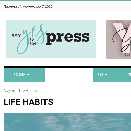
Παρασκευή, Αυγούστου 7, 2026
Say
Yes
To
The
Press
FOOD
LIFE HABITS
FYI
P
Αρχική
Life Habits
LIFE HABITS