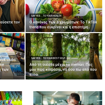
SAY YES ...TO YOUR HEALTH
τεύσετε τον
Ο κανόνας των 3 χρωμάτων: Το TikTok
trend που εγκρίνει και η επιστήμη
SAY YES ...TO YOUR BEST SELF
ook clubs
ine
Από τη σιέστα μέχρι το inemuri: Πες
η των
μου πώς κοιμάσαι, να σου πω από που
είσαι