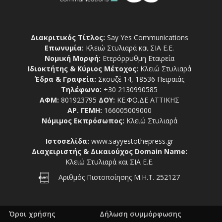
Διακριτικός Τίτλος:
Say Yes Communications
Επωνυμία:
Κλειώ Στυλιαρά και ΣΙΑ Ε.Ε.
Νομική Μορφή:
Ετερόρρυθμη Εταιρεία
Ιδιοκτήτης & Κύριος Μέτοχος:
Κλειώ Στυλιαρά
Έδρα & Γραφεία:
Σκουζέ 14, 18536 Πειραιάς
Τηλέφωνο:
+30 2130990585
ΑΦΜ:
801923795
ΔΟΥ:
ΚΕ.ΦΟ.ΔΕ ΑΤΤΙΚΗΣ
ΑΡ. ΓΕΜΗ:
166005009000
Νόμιμος Εκπρόσωπος:
Κλειώ Στυλιαρά
Ιστοσελίδα:
www.sayyestothepress.gr
Διαχειριστής & Δικαιούχος Domain Name:
Κλειώ Στυλιαρά και ΣΙΑ Ε.Ε.
Αριθμός Πιστοποίησης Μ.Η.Τ. 252127
Όροι χρήσης
Δήλωση συμμόρφωσης