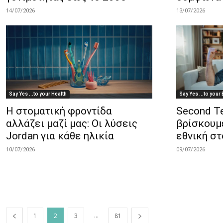
14/07/2026
13/07/2026
Say Yes ...to your Health
Say Yes ...to your 
Η στοματική φροντίδα
Second Te
αλλάζει μαζί μας: Οι λύσεις
βρίσκουμ
Jordan για κάθε ηλικία
εθνική στ
10/07/2026
09/07/2026
...
1
2
3
81