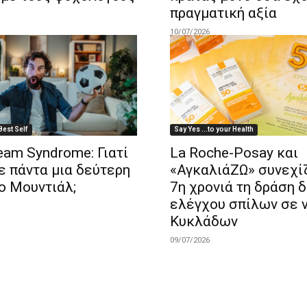
πραγματική αξία
10/07/2026
Best Self
Say Yes ...to your Health
am Syndrome: Γιατί
La Roche-Posay και
ε πάντα μια δεύτερη
«ΑγκαλιάΖΩ» συνεχίζ
ο Μουντιάλ;
7η χρονιά τη δράση 
ελέγχου σπίλων σε 
Κυκλάδων
09/07/2026