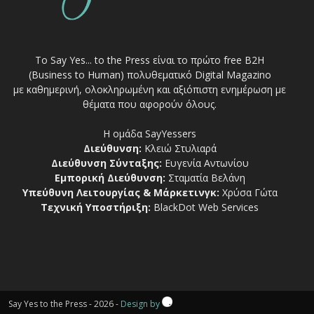
Το Say Yes... to the Press είναι το πρώτο free Β2Η
(Business to Human) πολυθεματικό Digital Magazino
με καθημερινή, ολοκληρωμένη και αξιόπιστη ενημέρωση με
θέματα που αφορούν όλους.
Η ομάδα SayYessers
Διεύθυνση:
Κλειώ Στυλιαρά
Διεύθυνση Σύνταξης:
Ευγενία Αντωνίου
Εμπορική Διεύθυνση:
Σταματία Βελάνη
Υπεύθυνη Λειτουργίας & Μάρκετινγκ:
Χρύσα Γώτα
Τεχνική Υποστήριξη:
BlackDot Web Services
Say Yes to the Press - 2026 -
Design by