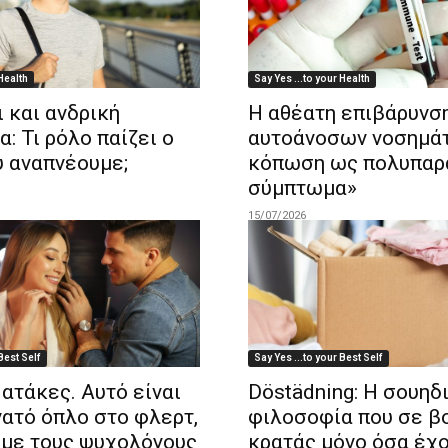
 Health
Say Yes ...to your Health
 και ανδρική
Η αθέατη επιβάρυνσ
α: Τι ρόλο παίζει ο
αυτοάνοσων νοσημάτ
υ αναπνέουμε;
κόπωση ως πολυπαρ
σύμπτωμα»
15/07/2026
Best Self
Say Yes ...to your Best Self
 ατάκες. Αυτό είναι
Döstädning: Η σουηδ
νατό όπλο στο φλερτ,
φιλοσοφία που σε β
με τους ψυχολόγους
κρατάς μόνο όσα έχ