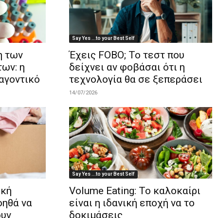
Say Yes ...to your Best Self
η των
Έχεις FOBO; Το τεστ που
ων: η
δείχνει αν φοβάσαι ότι η
αγοντικό
τεχνολογία θα σε ξεπεράσει
14/07/2026
Say Yes ...to your Best Self
ική
Volume Eating: To καλοκαίρι
οηθά να
είναι η ιδανική εποχή να το
ουν
δοκιμάσεις