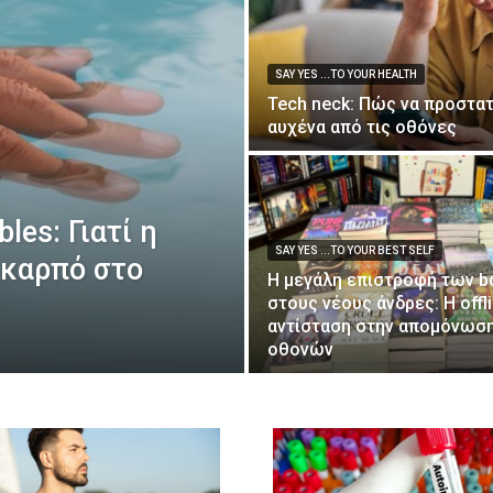
SAY YES ...TO YOUR HEALTH
Tech neck: Πώς να προστα
αυχένα από τις οθόνες
les: Γιατί η
SAY YES ...TO YOUR BEST SELF
 καρπό στο
Η μεγάλη επιστροφή των b
στους νέους άνδρες: Η offl
αντίσταση στην απομόνωσ
οθονών