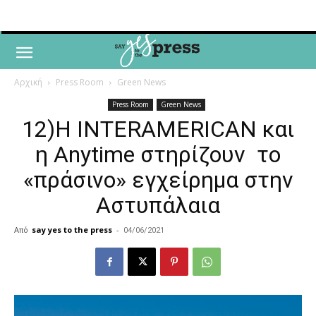
Αρχική
Press Room
Green News
Press Room
Green News
12)Η INTERAMERICAN και
η Anytime στηρίζουν το
«πράσινο» εγχείρημα στην
Αστυπάλαια
Από
say yes to the press
-
04/06/2021