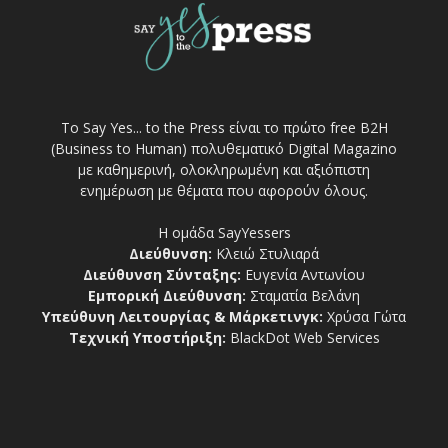
Το Say Yes... to the Press είναι το πρώτο free Β2Η
(Business to Human) πολυθεματικό Digital Magazino
με καθημερινή, ολοκληρωμένη και αξιόπιστη
ενημέρωση με θέματα που αφορούν όλους.
Η ομάδα SayYessers
Διεύθυνση:
Κλειώ Στυλιαρά
Διεύθυνση Σύνταξης:
Ευγενία Αντωνίου
Εμπορική Διεύθυνση:
Σταματία Βελάνη
Υπεύθυνη Λειτουργίας & Μάρκετινγκ:
Χρύσα Γώτα
Τεχνική Υποστήριξη:
BlackDot Web Services