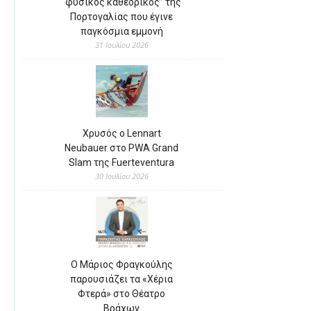
“φυσικός καθεδρικός” της
Πορτογαλίας που έγινε
παγκόσμια εμμονή
31 Ιουλίου 2026
Χρυσός ο Lennart
Neubauer στο PWA Grand
Slam της Fuerteventura
30 Ιουλίου 2026
Ο Μάριος Φραγκούλης
παρουσιάζει τα «Χέρια
Φτερά» στο Θέατρο
Βράχων