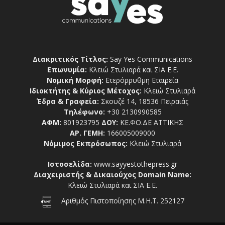
Διακριτικός Τίτλος:
Say Yes Communications
Επωνυμία:
Κλειώ Στυλιαρά και ΣΙΑ Ε.Ε.
Νομική Μορφή:
Ετερόρρυθμη Εταιρεία
Ιδιοκτήτης & Κύριος Μέτοχος:
Κλειώ Στυλιαρά
Έδρα & Γραφεία:
Σκουζέ 14, 18536 Πειραιάς
Τηλέφωνο:
+30 2130990585
ΑΦΜ:
801923795
ΔΟΥ:
ΚΕ.ΦΟ.ΔΕ ΑΤΤΙΚΗΣ
ΑΡ. ΓΕΜΗ:
166005009000
Νόμιμος Εκπρόσωπος:
Κλειώ Στυλιαρά
Ιστοσελίδα:
www.sayyestothepress.gr
Διαχειριστής & Δικαιούχος Domain Name:
Κλειώ Στυλιαρά και ΣΙΑ Ε.Ε.
Αριθμός Πιστοποίησης Μ.Η.Τ. 252127