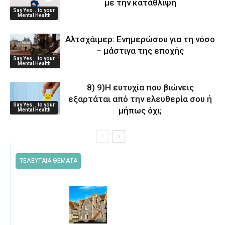
με την κατάθλιψη
Say Yes ...to your
Mental Health
Αλτσχάιμερ: Ενημερώσου για τη νόσο
– μάστιγα της εποχής
Say Yes ...to your
Mental Health
8) 9)Η ευτυχία που βιώνεις
εξαρτάται από την ελευθερία σου ή
Say Yes ...to your
μήπως όχι;
Mental Health
ΤΕΛΕΥΤΑΙΑ ΘΕΜΑΤΑ