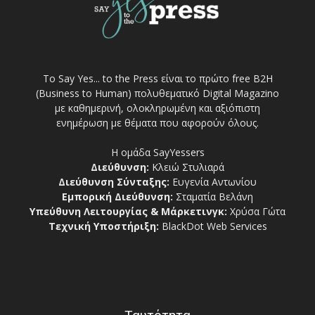
Το Say Yes... to the Press είναι το πρώτο free Β2Η
(Business to Human) πολυθεματικό Digital Magazino
με καθημερινή, ολοκληρωμένη και αξιόπιστη
ενημέρωση με θέματα που αφορούν όλους.
Η ομάδα SayYessers
Διεύθυνση:
Κλειώ Στυλιαρά
Διεύθυνση Σύνταξης:
Ευγενία Αντωνίου
Εμπορική Διεύθυνση:
Σταματία Βελάνη
Υπεύθυνη Λειτουργίας & Μάρκετινγκ:
Χρύσα Γώτα
Τεχνική Υποστήριξη:
BlackDot Web Services