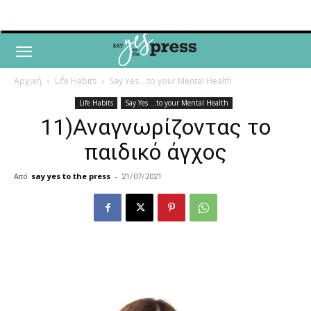
Αρχική
Life Habits
Say Yes ...to your Mental Health
Life Habits
Say Yes ...to your Mental Health
11)Αναγνωρίζοντας το
παιδικό άγχος
Από
say yes to the press
-
21/07/2021