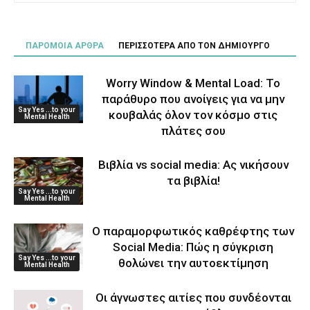
ΠΑΡΟΜΟΙΑ ΑΡΘΡΑ
ΠΕΡΙΣΣΟΤΕΡΑ ΑΠΟ ΤΟΝ ΔΗΜΙΟΥΡΓΟ
Worry Window & Mental Load: Το
παράθυρο που ανοίγεις για να μην
Say Yes ...to your
κουβαλάς όλον τον κόσμο στις
Mental Health
πλάτες σου
Βιβλία vs social media: Ας νικήσουν
τα βιβλία!
Say Yes ...to your
Mental Health
Ο παραμορφωτικός καθρέφτης των
Social Media: Πώς η σύγκριση
Say Yes ...to your
θολώνει την αυτοεκτίμηση
Mental Health
Οι άγνωστες αιτίες που συνδέονται